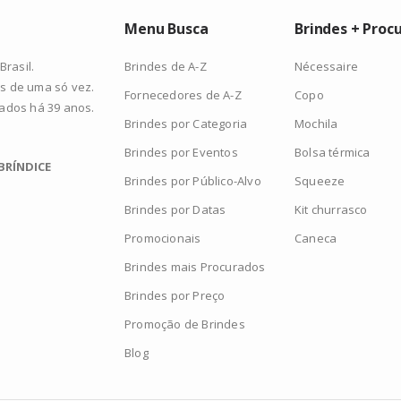
Menu Busca
Brindes + Proc
Brindes de A-Z
Nécessaire
rasil.
s de uma só vez.
Fornecedores de A-Z
Copo
zados há 39 anos.
Brindes por Categoria
Mochila
Brindes por Eventos
Bolsa térmica
BRÍNDICE
Brindes por Público-Alvo
Squeeze
Brindes por Datas
Kit churrasco
Promocionais
Caneca
Brindes mais Procurados
Brindes por Preço
Promoção de Brindes
Blog