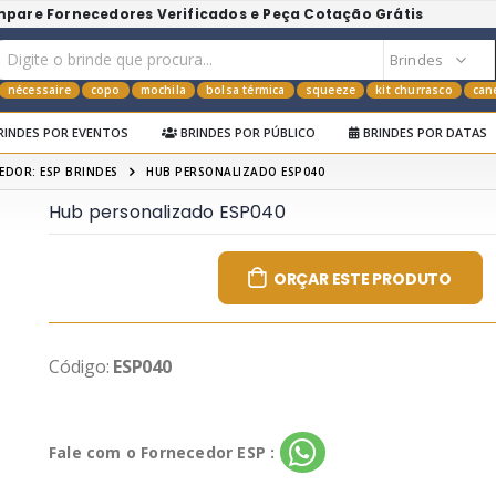
mpare Fornecedores Verificados e Peça Cotação Grátis
nécessaire
copo
mochila
bolsa térmica
squeeze
kit churrasco
can
RINDES POR EVENTOS
BRINDES POR PÚBLICO
BRINDES POR DATAS
EDOR: ESP BRINDES
HUB PERSONALIZADO ESP040
Hub personalizado ESP040
ORÇAR ESTE PRODUTO
Código:
ESP040
Fale com o Fornecedor ESP :