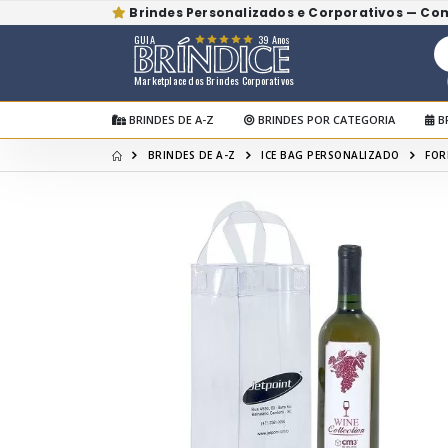
Brindes Personalizados e Corporativos — Co
GUIA
39 Anos
Marketplace dos Brindes Corporativos
BRINDES DE A-Z
BRINDES POR CATEGORIA
B
BRINDES DE A-Z
ICE BAG PERSONALIZADO
FOR