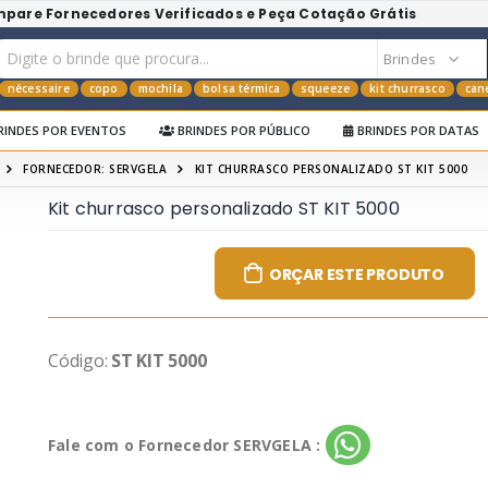
mpare Fornecedores Verificados e Peça Cotação Grátis
nécessaire
copo
mochila
bolsa térmica
squeeze
kit churrasco
can
RINDES POR EVENTOS
BRINDES POR PÚBLICO
BRINDES POR DATAS
FORNECEDOR: SERVGELA
KIT CHURRASCO PERSONALIZADO ST KIT 5000
Kit churrasco personalizado ST KIT 5000
ORÇAR ESTE PRODUTO
Código:
ST KIT 5000
Fale com o Fornecedor SERVGELA :