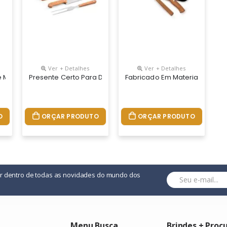
Ver + Detalhes
Ver + Detalhes
 Madeira 9
Presente Certo Para Divulgar Sua Empresa O Jogo De Chur
Fabricado Em Material De Alta
O
ORÇAR PRODUTO
ORÇAR PRODUTO
or dentro de todas as novidades do mundo dos
Menu Busca
Brindes + Proc