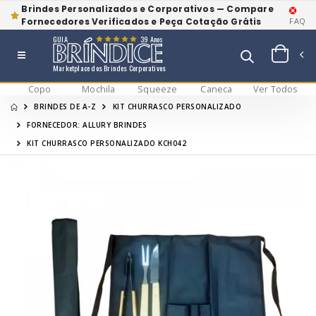
Brindes Personalizados e Corporativos — Compare
Fornecedores Verificados e Peça Cotação Grátis
FAQ
GUIA
39 Anos
Marketplace dos Brindes Corporativos
Copo
Mochila
Squeeze
Caneca
Ver Todos
BRINDES DE A-Z
KIT CHURRASCO PERSONALIZADO
FORNECEDOR: ALLURY BRINDES
KIT CHURRASCO PERSONALIZADO KCH042