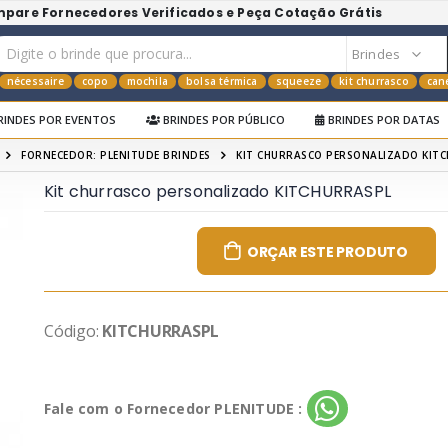
mpare Fornecedores Verificados e Peça Cotação Grátis
nécessaire
copo
mochila
bolsa térmica
squeeze
kit churrasco
can
RINDES POR EVENTOS
BRINDES POR PÚBLICO
BRINDES POR DATAS
FORNECEDOR: PLENITUDE BRINDES
KIT CHURRASCO PERSONALIZADO KIT
Kit churrasco personalizado KITCHURRASPL
ORÇAR ESTE PRODUTO
Código:
KITCHURRASPL
Fale com o Fornecedor PLENITUDE :