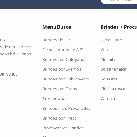
Menu Busca
Brindes + Proc
Brindes de A-Z
Nécessaire
rasil.
s de uma só vez.
Fornecedores de A-Z
Copo
zados há 39 anos.
Brindes por Categoria
Mochila
Brindes por Eventos
Bolsa térmica
BRÍNDICE
Brindes por Público-Alvo
Squeeze
Brindes por Datas
Kit churrasco
Promocionais
Caneca
Brindes mais Procurados
Brindes por Preço
Promoção de Brindes