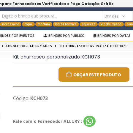
mpare Fornecedores Verificados e Peça Cotação Grátis
nécessaire
copo
mochila
bolsa térmica
squeeze
kit churrasco
can
RINDES POR EVENTOS
BRINDES POR PÚBLICO
BRINDES POR DATAS
FORNECEDOR: ALLURY GIFTS
KIT CHURRASCO PERSONALIZADO KCH073
Kit churrasco personalizado KCH073
ORÇAR ESTE PRODUTO
Código:
KCH073
Fale com o Fornecedor ALLURY :