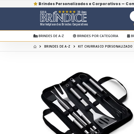
Brindes Personalizados e Corporativos — Co
GUIA
39 Anos
Marketplace dos Brindes Corporativos
BRINDES DE A-Z
BRINDES POR CATEGORIA
B
BRINDES DE A-Z
KIT CHURRASCO PERSONALIZADO