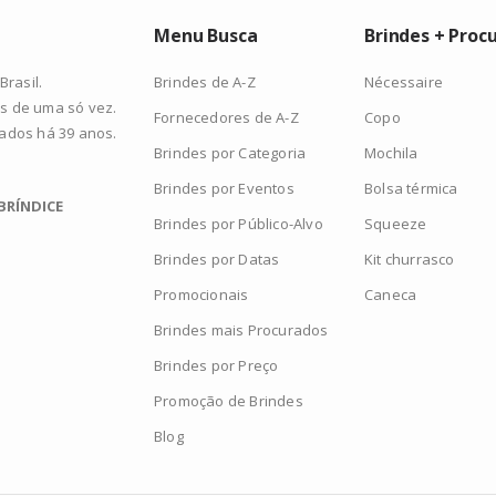
Menu Busca
Brindes + Proc
Brindes de A-Z
Nécessaire
rasil.
s de uma só vez.
Fornecedores de A-Z
Copo
zados há 39 anos.
Brindes por Categoria
Mochila
Brindes por Eventos
Bolsa térmica
BRÍNDICE
Brindes por Público-Alvo
Squeeze
Brindes por Datas
Kit churrasco
Promocionais
Caneca
Brindes mais Procurados
Brindes por Preço
Promoção de Brindes
Blog