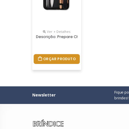
Ver + Detalhes
Descrição: Prepare Churrascos Memoráveis E Del
ORÇAR PRODUTO
Fique p
Newsletter
brindes!