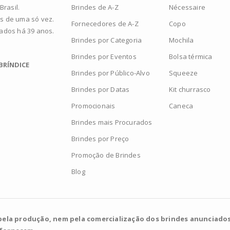
Brindes de A-Z
Nécessaire
rasil.
s de uma só vez.
Fornecedores de A-Z
Copo
zados há 39 anos.
Brindes por Categoria
Mochila
Brindes por Eventos
Bolsa térmica
BRÍNDICE
Brindes por Público-Alvo
Squeeze
Brindes por Datas
Kit churrasco
Promocionais
Caneca
Brindes mais Procurados
Brindes por Preço
Promoção de Brindes
Blog
pela produção, nem pela comercialização dos brindes anunciados