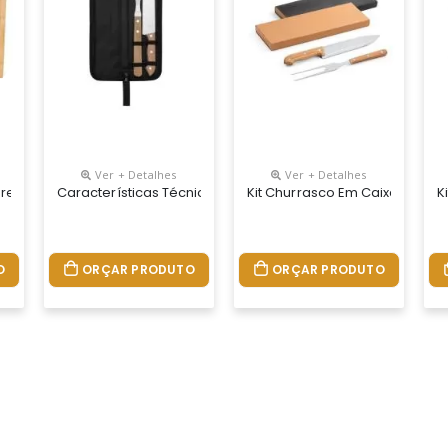
Ver + Detalhes
Ver + Detalhes
ambu, Lâminas Em Aço Inox E Avental De Nylon. Acompanha Tábua Em
 Preparar Os Churrascos Mais Deliciosos, Composto Por Cinco Peça
Características Técnicas Material: Inox E Madeira Estojo 
Kit Churrasco Em Caixa Kraft D
K
O
ORÇAR PRODUTO
ORÇAR PRODUTO