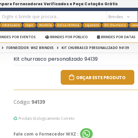
mpare Fornecedores Verificados e Peça Cotação Grátis
nécessaire
copo
mochila
bolsa térmica
squeeze
kit churrasco
can
RINDES POR EVENTOS
BRINDES POR PÚBLICO
BRINDES POR DATAS
FORNECEDOR: WXZ BRINDES
KIT CHURRASCO PERSONALIZADO 94139
Kit churrasco personalizado 94139
ORÇAR ESTE PRODUTO
Código:
94139
Produto Ecologicamento Correto
Fale com o Fornecedor WXZ :