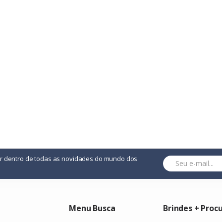
iciosos Com O Nosso Kit Com Quatro Peças Essenciais: Espátula, G
or dentro de todas as novidades do mundo dos
Menu Busca
Brindes + Proc