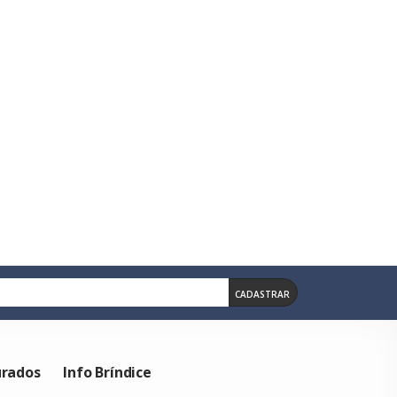
arfo, Pegador E Faca De 7 Polegadas, Todas Em Aço Inox Com Cabos
CADASTRAR
urados
Info Bríndice