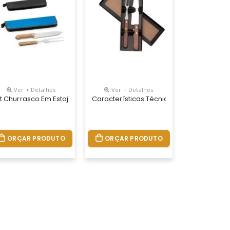
Ver + Detalhes
Ver + Detalhes
 Bambu Com Canaleta, 3 Facas De Corte E Uma Faca De Serra Cabo, 
s Com Lâminas Em Aço Inox E Cabos De Madeira. Inclui Três Facas 
- Comprimento: 36 Cm Estojo - Largura: 9,8 Cm Faca - Comprimento: 
e Papel Reciclado. Composto Por 2 Utensílios Em Aço Inox E Bambu: F
it Churrasco Em Estojo Em 210d Com 2 Utensílios Em Aço Inox E Madeir
Características Técnicas Material: Inox E
ORÇAR PRODUTO
ORÇAR PRODUTO