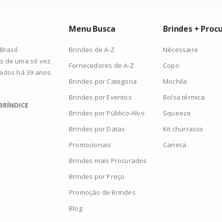
Menu Busca
Brindes + Proc
Brindes de A-Z
Nécessaire
rasil.
s de uma só vez.
Fornecedores de A-Z
Copo
zados há 39 anos.
Brindes por Categoria
Mochila
Brindes por Eventos
Bolsa térmica
BRÍNDICE
Brindes por Público-Alvo
Squeeze
Brindes por Datas
Kit churrasco
Promocionais
Caneca
Brindes mais Procurados
Brindes por Preço
Promoção de Brindes
Blog