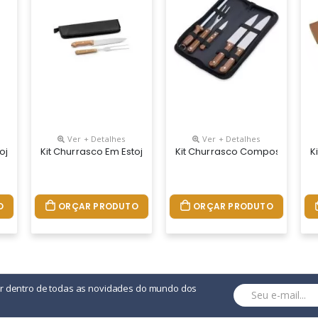
Ver + Detalhes
Ver + Detalhes
Utensílios Em Aço Inox E Madeira Seringueira: Faca Chefe E Garfo. Ce
ojo De 210d. Composto Por 2 Utensílios Em Aço Inox E Madeira Sering
Kit Churrasco Em Estojo De 210d. Composto Por 2 Utensílios 
Kit Churrasco Composto Por 5 
K
O
ORÇAR PRODUTO
ORÇAR PRODUTO
or dentro de todas as novidades do mundo dos