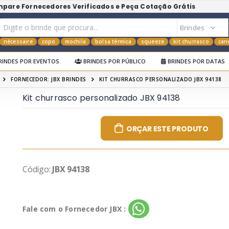
mpare Fornecedores Verificados e Peça Cotação Grátis
nécessaire
copo
mochila
bolsa térmica
squeeze
kit churrasco
can
RINDES POR EVENTOS
BRINDES POR PÚBLICO
BRINDES POR DATAS
FORNECEDOR: JBX BRINDES
KIT CHURRASCO PERSONALIZADO JBX 94138
Kit churrasco personalizado JBX 94138
ORÇAR ESTE PRODUTO
Código:
JBX 94138
Fale com o Fornecedor JBX :