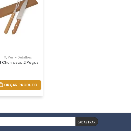
Ver + Detalhes
rtificação Eu Food Grade. Estojo: 350 X 130 X 20 Mm
ueira: Faca Chefe E Garfo. Certificação Eu Food Grade. Estojo: 350 X
Em Aço Inox E Madeira Seringueira: Faca Chefe E Garfo. Certificação
Peças Em Inox Com Cabos De Madeira, Nosso Kit Inclui Três Facas, 
it Churrasco 2 Peças. Contém: Garfo E Faca, Acompanha Embalagem
ORÇAR PRODUTO
CADASTRAR