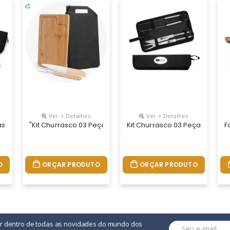
Ver + Detalhes
Ver + Detalhes
laquinha Para Personalização E Alça Para Transporte, Acompanha Fa
as Em Estojo De Nylon Com Alça Para Transporte, Acompanha Faca E
"kit Churrasco 03 Peças, Acompanha Tábua Em Bambu (32x2
Kit Churrasco 03 Peças Em Es
F
O
ORÇAR PRODUTO
ORÇAR PRODUTO
or dentro de todas as novidades do mundo dos