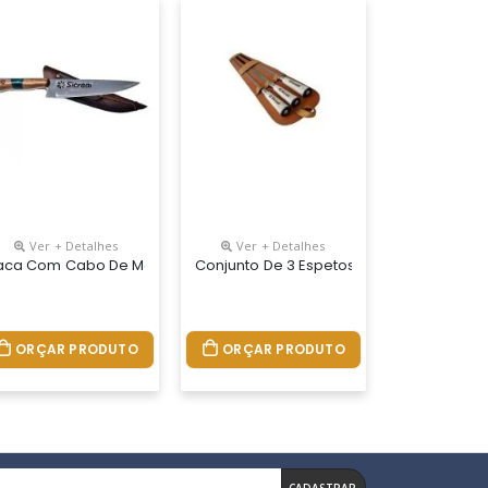
Ver + Detalhes
Ver + Detalhes
ca, Garfo E Pegador Com Cabo Em Inox E Parte Interna Do Estojo C
 Garfo Ambos Com Cabo De Madeira E Inox, Parte Interna Do Estojo 
0,5cm) Com Tripla Camada Invertida Para Maior Durabilidade E Nã
tojo De Nylon Com Alça Para Transporte Acompanha Faca, Garfo E Pe
aca Com Cabo De Madeira E Resina, Com Lâmina Em Aço Inox 420, R
Conjunto De 3 Espetos Para Churrasco, U
ORÇAR PRODUTO
ORÇAR PRODUTO
CADASTRAR