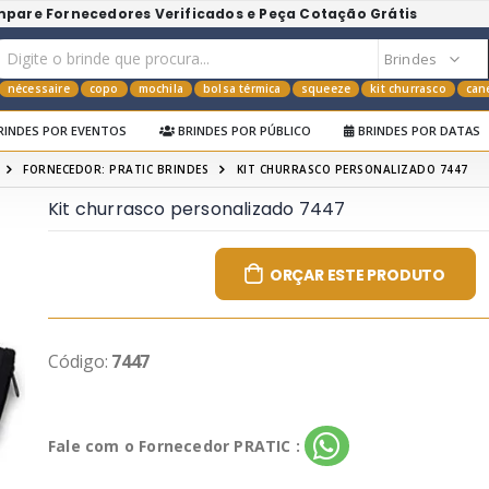
mpare Fornecedores Verificados e Peça Cotação Grátis
nécessaire
copo
mochila
bolsa térmica
squeeze
kit churrasco
can
RINDES POR EVENTOS
BRINDES POR PÚBLICO
BRINDES POR DATAS
FORNECEDOR: PRATIC BRINDES
KIT CHURRASCO PERSONALIZADO 7447
Kit churrasco personalizado 7447
ORÇAR ESTE PRODUTO
Código:
7447
Fale com o Fornecedor PRATIC :