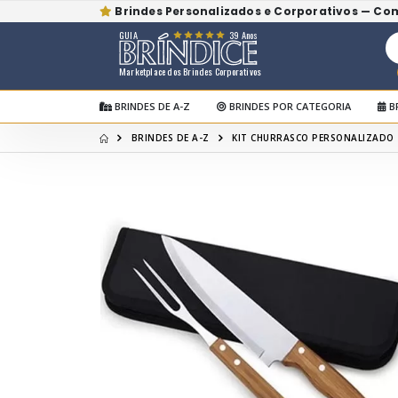
Brindes Personalizados e Corporativos — Co
GUIA
39 Anos
Marketplace dos Brindes Corporativos
BRINDES DE A-Z
BRINDES POR CATEGORIA
B
BRINDES DE A-Z
KIT CHURRASCO PERSONALIZADO