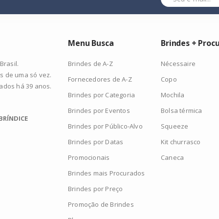
Menu Busca
Brindes + Proc
Brindes de A-Z
Nécessaire
rasil.
s de uma só vez.
Fornecedores de A-Z
Copo
zados há 39 anos.
Brindes por Categoria
Mochila
Brindes por Eventos
Bolsa térmica
BRÍNDICE
Brindes por Público-Alvo
Squeeze
Brindes por Datas
Kit churrasco
Promocionais
Caneca
Brindes mais Procurados
Brindes por Preço
Promoção de Brindes