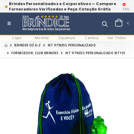
Brindes Personalizados e Corporativos — Compare
Fornecedores Verificados e Peça Cotação Grátis
FAQ
GUIA
39 Anos
Marketplace dos Brindes Corporativos
Copo
Mochila
Squeeze
Caneca
Ver Todos
BRINDES DE A-Z
KIT FITNESS PERSONALIZADO
FORNECEDOR: CLUB BRINDES
KIT FITNESS PERSONALIZADO KIT101