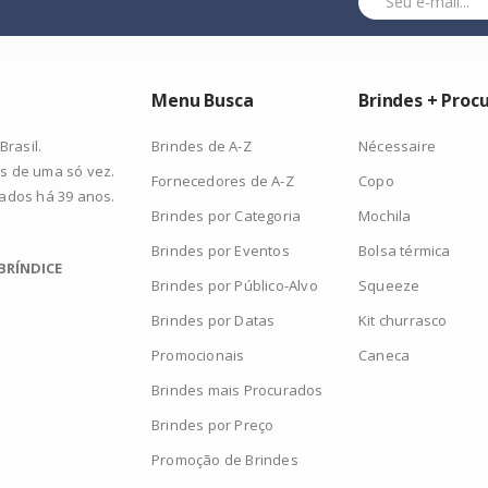
Menu Busca
Brindes + Proc
Brindes de A-Z
Nécessaire
rasil.
s de uma só vez.
Fornecedores de A-Z
Copo
zados há 39 anos.
Brindes por Categoria
Mochila
Brindes por Eventos
Bolsa térmica
BRÍNDICE
Brindes por Público-Alvo
Squeeze
Brindes por Datas
Kit churrasco
Promocionais
Caneca
Brindes mais Procurados
Brindes por Preço
Promoção de Brindes