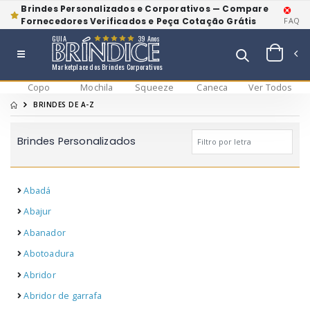
Brindes Personalizados e Corporativos — Compare
Fornecedores Verificados e Peça Cotação Grátis
FAQ
GUIA
39 Anos
Marketplace dos Brindes Corporativos
Copo
Mochila
Squeeze
Caneca
Ver Todos
BRINDES DE A-Z
Brindes Personalizados
Abadá
Abajur
Abanador
Abotoadura
Abridor
Abridor de garrafa