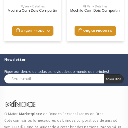
Ver + Detalhes
Ver + Detalhes
Mochila Com Dois Compartimentos, Sendo Um Principal E Um Interno Pa
Mochila Com Dois Compartimentos,
ORÇAR PRODUTO
ORÇAR PRODUTO
Newsletter
Fique por dentro de todas as novidades do mundo dos brindes!
CADASTRAR
O Maior
Marketplace
de Brindes Personalizados do Brasil.
Cote com vários fornecedores de brindes corporativos de uma só
vez. Guia ® Bríndice, ajudando a cotar brindes personalizados há 39