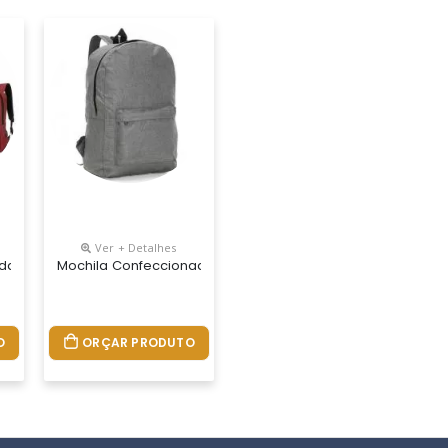
Ver + Detalhes
to Para Notebook Até 15,6 Polegadas. Contém Compartimento Grande
da Em Nylon Com Compartimento Para Notebook Até 15,6 Polegadas. 
Mochila Confeccionada Em Nylon 14 Litros. Contém Bolso Fr
O
ORÇAR PRODUTO