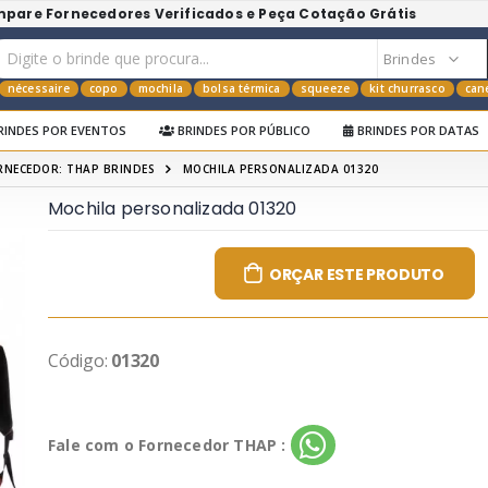
mpare Fornecedores Verificados e Peça Cotação Grátis
nécessaire
copo
mochila
bolsa térmica
squeeze
kit churrasco
can
RINDES POR EVENTOS
BRINDES POR PÚBLICO
BRINDES POR DATAS
RNECEDOR: THAP BRINDES
MOCHILA PERSONALIZADA 01320
Mochila personalizada 01320
ORÇAR ESTE PRODUTO
Código:
01320
Fale com o Fornecedor THAP :