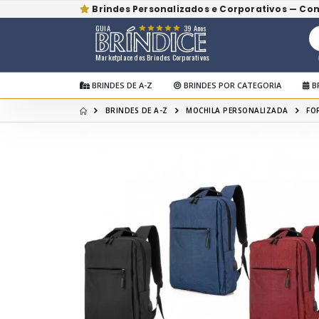
Brindes Personalizados e Corporativos — Co
GUIA
39 Anos
Marketplace dos Brindes Corporativos
BRINDES DE A-Z
BRINDES POR CATEGORIA
B
BRINDES DE A-Z
MOCHILA PERSONALIZADA
FO