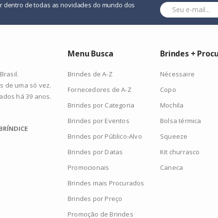
or dentro de todas as novidades do mundo dos
Menu Busca
Brindes + Proc
Brindes de A-Z
Nécessaire
rasil.
s de uma só vez.
Fornecedores de A-Z
Copo
zados há 39 anos.
Brindes por Categoria
Mochila
Brindes por Eventos
Bolsa térmica
BRÍNDICE
Brindes por Público-Alvo
Squeeze
Brindes por Datas
Kit churrasco
Promocionais
Caneca
Brindes mais Procurados
Brindes por Preço
Promoção de Brindes