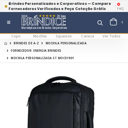
Brindes Personalizados e Corporativos — Compare
Fornecedores Verificados e Peça Cotação Grátis
FAQ
GUIA
39 Anos
Marketplace dos Brindes Corporativos
Copo
Mochila
Squeeze
Caneca
Ver Todos
BRINDES DE A-Z
MOCHILA PERSONALIZADA
FORNECEDOR: ENERGIA BRINDES
MOCHILA PERSONALIZADA ST MOC01901