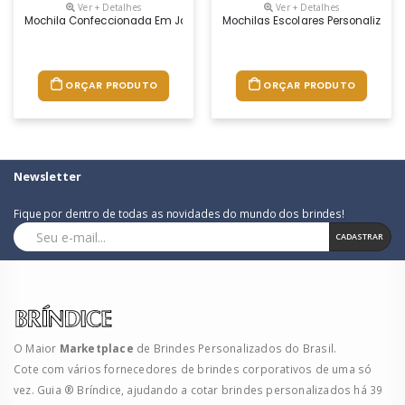
Ver + Detalhes
Ver + Detalhes
Mochila Confeccionada Em Jacquard, Com Compartimento Almofadado Pa
Mochilas Escolares Personalizada
ORÇAR PRODUTO
ORÇAR PRODUTO
Newsletter
Fique por dentro de todas as novidades do mundo dos brindes!
CADASTRAR
O Maior
Marketplace
de Brindes Personalizados do Brasil.
Cote com vários fornecedores de brindes corporativos de uma só
vez. Guia ® Bríndice, ajudando a cotar brindes personalizados há 39