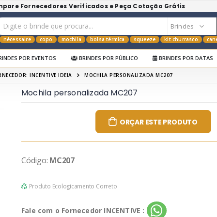
mpare Fornecedores Verificados e Peça Cotação Grátis
nécessaire
copo
mochila
bolsa térmica
squeeze
kit churrasco
can
RINDES POR EVENTOS
BRINDES POR PÚBLICO
BRINDES POR DATAS
RNECEDOR: INCENTIVE IDEIA
MOCHILA PERSONALIZADA MC207
Mochila personalizada MC207
ORÇAR ESTE PRODUTO
Código:
MC207
Produto Ecologicamento Correto
Fale com o Fornecedor INCENTIVE :