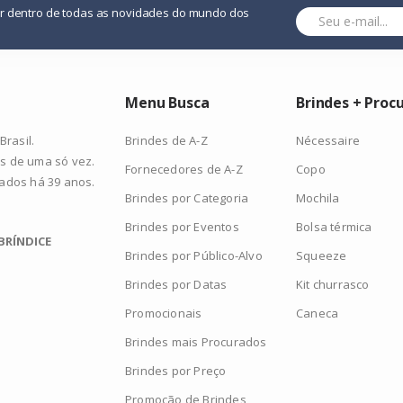
or dentro de todas as novidades do mundo dos
Menu Busca
Brindes + Proc
Brindes de A-Z
Nécessaire
rasil.
s de uma só vez.
Fornecedores de A-Z
Copo
zados há 39 anos.
Brindes por Categoria
Mochila
Brindes por Eventos
Bolsa térmica
BRÍNDICE
Brindes por Público-Alvo
Squeeze
Brindes por Datas
Kit churrasco
Promocionais
Caneca
Brindes mais Procurados
Brindes por Preço
Promoção de Brindes