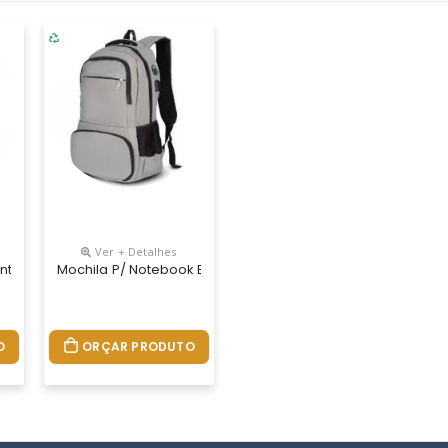
Ver + Detalhes
À Água Com Três Compartimentos, Sendo Dois Deles Exclusivos Para 
ntético 17 Litros Resistente À Água Com Cinco Compartimentos, Sen
Mochila P/ Notebook Em Tecido Pet ReciclÁvel Com Compart
O
ORÇAR PRODUTO