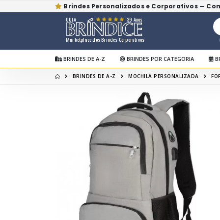
Brindes Personalizados e Corporativos — Co
GUIA
39 Anos
Marketplace dos Brindes Corporativos
BRINDES DE A-Z
BRINDES POR CATEGORIA
B
BRINDES DE A-Z
MOCHILA PERSONALIZADA
FO