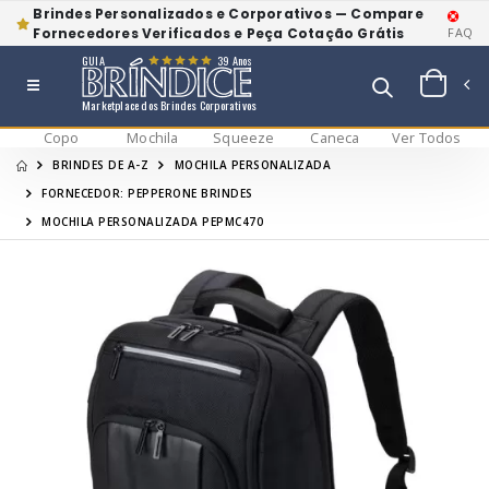
Brindes Personalizados e Corporativos — Compare
Fornecedores Verificados e Peça Cotação Grátis
FAQ
GUIA
39 Anos
Marketplace dos Brindes Corporativos
Copo
Mochila
Squeeze
Caneca
Ver Todos
BRINDES DE A-Z
MOCHILA PERSONALIZADA
FORNECEDOR: PEPPERONE BRINDES
MOCHILA PERSONALIZADA PEPMC470