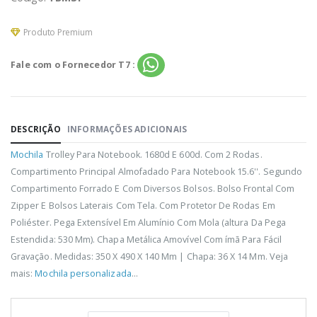
Produto Premium
Fale com o Fornecedor T7 :
DESCRIÇÃO
INFORMAÇÕES ADICIONAIS
Mochila
Trolley Para Notebook. 1680d E 600d. Com 2 Rodas.
Compartimento Principal Almofadado Para Notebook 15.6''. Segundo
Compartimento Forrado E Com Diversos Bolsos. Bolso Frontal Com
Zipper E Bolsos Laterais Com Tela. Com Protetor De Rodas Em
Poliéster. Pega Extensível Em Alumínio Com Mola (altura Da Pega
Estendida: 530 Mm). Chapa Metálica Amovível Com ímã Para Fácil
Gravação. Medidas: 350 X 490 X 140 Mm | Chapa: 36 X 14 Mm. Veja
mais:
Mochila personalizada
...