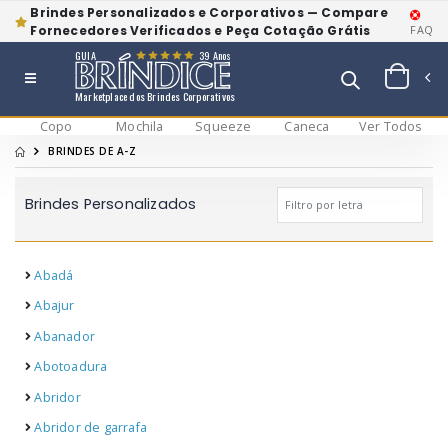
Brindes Personalizados e Corporativos — Compare
Fornecedores Verificados e Peça Cotação Grátis
FAQ
GUIA
39 Anos
Marketplace dos Brindes Corporativos
Copo
Mochila
Squeeze
Caneca
Ver Todos
BRINDES DE A-Z
Brindes Personalizados
Abadá
Abajur
Abanador
Abotoadura
Abridor
Abridor de garrafa