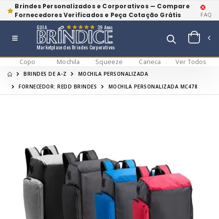
Brindes Personalizados e Corporativos — Compare
Fornecedores Verificados e Peça Cotação Grátis
FAQ
GUIA
39 Anos
Marketplace dos Brindes Corporativos
Copo
Mochila
Squeeze
Caneca
Ver Todos
BRINDES DE A-Z
MOCHILA PERSONALIZADA
FORNECEDOR: REDD BRINDES
MOCHILA PERSONALIZADA MC478