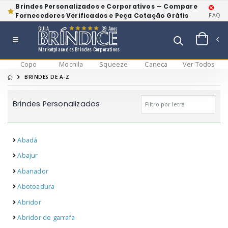
Brindes Personalizados e Corporativos — Compare
Fornecedores Verificados e Peça Cotação Grátis
FAQ
GUIA
39 Anos
Marketplace dos Brindes Corporativos
Copo
Mochila
Squeeze
Caneca
Ver Todos
BRINDES DE A-Z
Brindes Personalizados
Abadá
Abajur
Abanador
Abotoadura
Abridor
Abridor de garrafa