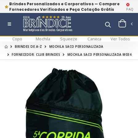
Brindes Personalizados e Corporativos — Compare
Fornecedores Verificados e Peça Cotação Grátis
FAQ
GUIA
39 Anos
Marketplace dos Brindes Corporativos
Copo
Mochila
Squeeze
Caneca
Ver Todos
BRINDES DE A-Z
MOCHILA SACO PERSONALIZADA
FORNECEDOR: CLUB BRINDES
MOCHILA SACO PERSONALIZADA M034