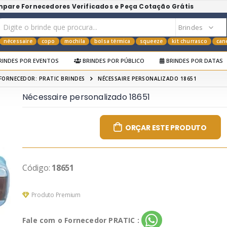
mpare Fornecedores Verificados e Peça Cotação Grátis
nécessaire
copo
mochila
bolsa térmica
squeeze
kit churrasco
can
RINDES POR EVENTOS
BRINDES POR PÚBLICO
BRINDES POR DATAS
FORNECEDOR: PRATIC BRINDES
NÉCESSAIRE PERSONALIZADO 18651
Nécessaire personalizado 18651
ORÇAR ESTE PRODUTO
Código:
18651
Produto Premium
Fale com o Fornecedor PRATIC :