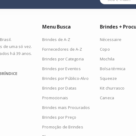
Menu Busca
Brindes + Proc
Brindes de A-Z
Nécessaire
rasil.
s de uma só vez.
Fornecedores de A-Z
Copo
zados há 39 anos.
Brindes por Categoria
Mochila
Brindes por Eventos
Bolsa térmica
BRÍNDICE
Brindes por Público-Alvo
Squeeze
Brindes por Datas
Kit churrasco
Promocionais
Caneca
Brindes mais Procurados
Brindes por Preço
Promoção de Brindes