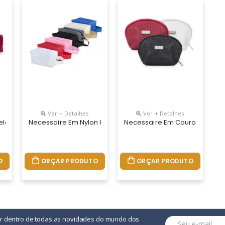
Ver + Detalhes
Ver + Detalhes
tico Com Design Holográfico E Resistente À Água, Com Alça Superi
elassê Em Couro Sintético Com Abertura Superior Em Ziper, Possui P
Necessaire Em Nylon 600, Com Alça Lateral Externa Para T
Necessaire Em Couro Sintético
O
ORÇAR PRODUTO
ORÇAR PRODUTO
or dentro de todas as novidades do mundo dos