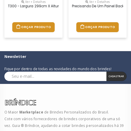
Ver + Detalhes
Ver + Detalhes
T300 - Largura 299cm X Altura 225cm - O Painel Pantográfico É Um C
Precisando De Um Painel Backdrop
ORÇAR PRODUTO
ORÇAR PRODUTO
Newsletter
Fique por dentro de todas as novidades do mundo dos brindes!
CADASTRAR
O Maior
Marketplace
de Brindes Personalizados do Brasil.
Cote com vários fornecedores de brindes corporativos de uma só
vez. Guia ® Bríndice, ajudando a cotar brindes personalizados há 39