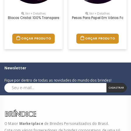
Ver + Detalhes
Ver + Detalhes
Blocos Cristal 100% Transparente Com Gravação 2d Ou 3d Laser Direto N
Pesos Para Papel Em Vários Form
ORÇAR PRODUTO
ORÇAR PRODUTO
Newsletter
Fique por dentro de todas as novidades do mundo dos brindes!
CADASTRAR
O Maior
Marketplace
de Brindes Personalizados do Brasil.
Cote com vários fornecedores de brindes corporativos de uma só