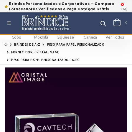
Brindes Personalizados e Corporativos — Compare
Fornecedores Verificados e Peça Cotação Grátis
FAQ
GUIA
39 Anos
Marketplace dos Brindes Corporativos
Copo
Mochila
Squeeze
Caneca
Ver Todos
BRINDES DE A-Z
PESO PARA PAPEL PERSONALIZADO
FORNECEDOR: CRISTAL IMAGE
PESO PARA PAPEL PERSONALIZADO R6090