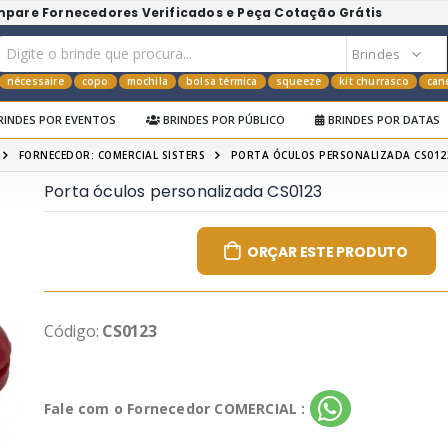
mpare Fornecedores Verificados e Peça Cotação Grátis
nécessaire
copo
mochila
bolsa térmica
squeeze
kit churrasco
can
RINDES POR EVENTOS
BRINDES POR PÚBLICO
BRINDES POR DATAS
FORNECEDOR: COMERCIAL SISTERS
PORTA ÓCULOS PERSONALIZADA CS012
Porta óculos personalizada CS0123
ORÇAR ESTE PRODUTO
Código:
CS0123
Fale com o Fornecedor COMERCIAL :