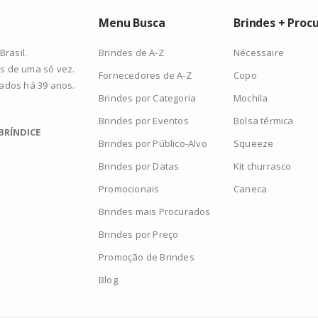
Menu Busca
Brindes + Proc
Brindes de A-Z
Nécessaire
rasil.
s de uma só vez.
Fornecedores de A-Z
Copo
zados há 39 anos.
Brindes por Categoria
Mochila
Brindes por Eventos
Bolsa térmica
BRÍNDICE
Brindes por Público-Alvo
Squeeze
Brindes por Datas
Kit churrasco
Promocionais
Caneca
Brindes mais Procurados
Brindes por Preço
Promoção de Brindes
Blog