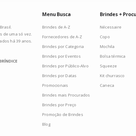
Menu Busca
Brindes + Proc
Brindes de A-Z
Nécessaire
rasil.
s de uma só vez.
Fornecedores de A-Z
Copo
zados há 39 anos.
Brindes por Categoria
Mochila
Brindes por Eventos
Bolsa térmica
BRÍNDICE
Brindes por Público-Alvo
Squeeze
Brindes por Datas
Kit churrasco
Promocionais
Caneca
Brindes mais Procurados
Brindes por Preço
Promoção de Brindes
Blog