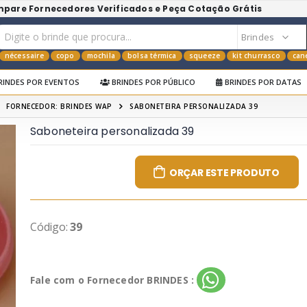
mpare Fornecedores Verificados e Peça Cotação Grátis
nécessaire
copo
mochila
bolsa térmica
squeeze
kit churrasco
can
RINDES POR EVENTOS
BRINDES POR PÚBLICO
BRINDES POR DATAS
FORNECEDOR: BRINDES WAP
SABONETEIRA PERSONALIZADA 39
Saboneteira personalizada 39
ORÇAR ESTE PRODUTO
Código:
39
Fale com o Fornecedor BRINDES :