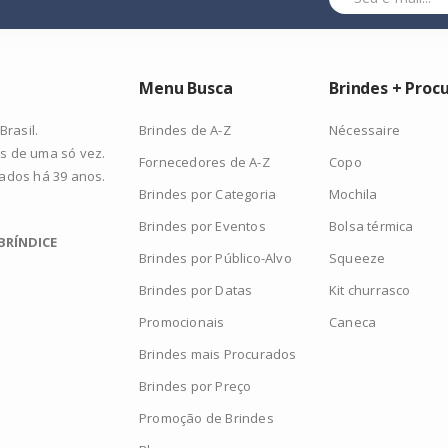
Menu Busca
Brindes + Proc
Brindes de A-Z
Nécessaire
rasil.
s de uma só vez.
Fornecedores de A-Z
Copo
zados há 39 anos.
Brindes por Categoria
Mochila
Brindes por Eventos
Bolsa térmica
BRÍNDICE
Brindes por Público-Alvo
Squeeze
Brindes por Datas
Kit churrasco
Promocionais
Caneca
Brindes mais Procurados
Brindes por Preço
Promoção de Brindes