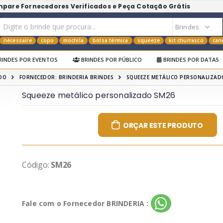
mpare Fornecedores Verificados e Peça Cotação Grátis
nécessaire
copo
mochila
bolsa térmica
squeeze
kit churrasco
can
RINDES POR EVENTOS
BRINDES POR PÚBLICO
BRINDES POR DATAS
DO
FORNECEDOR: BRINDERIA BRINDES
SQUEEZE METÁLICO PERSONALIZAD
Squeeze metálico personalizado SM26
ORÇAR ESTE PRODUTO
Código:
SM26
Fale com o Fornecedor BRINDERIA :