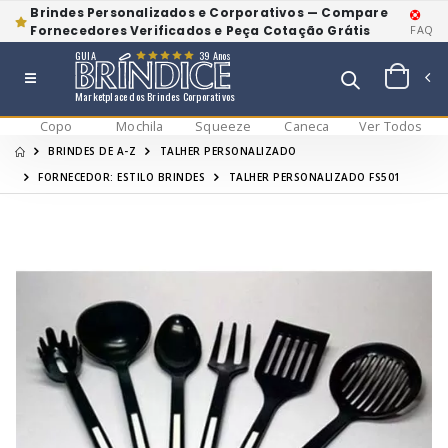
Brindes Personalizados e Corporativos — Compare
Fornecedores Verificados e Peça Cotação Grátis
FAQ
GUIA
39 Anos
Marketplace dos Brindes Corporativos
Copo
Mochila
Squeeze
Caneca
Ver Todos
BRINDES DE A-Z
TALHER PERSONALIZADO
FORNECEDOR: ESTILO BRINDES
TALHER PERSONALIZADO FS501