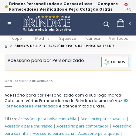
Brindes Personalizados e Corporativos — Compare
Fornecedores Verificados e Peça Cotação Grátis
FAQ
GUIA
39 Anos
Marketplace dos Brindes Corporativos
Copo
Mochila
Squeeze
Caneca
Ver Todos
BRINDES DE A-Z
ACESSÓRIO PARA BAR PERSONALIZADO
Acessório para bar Personalizado
FILTROS
INFO
CATEGORIA RELACIONADA
Acessório para bar Personalizado com a sua logo marca!
Cote com várias Fornecedores de Brindes de uma só Vez.
Fornecedores Verificados
e atendem todo Brasil.
Filtro:
Acessório para bolsa e mochila
|
Acessório para chaveiro
|
Acessório para churrasco
|
Acessório para computador
|
Acessório
para cozinha
|
Acessório para crachá
|
Acessório para queijo
|