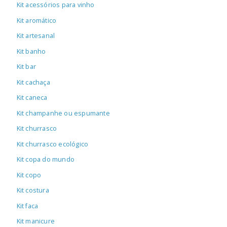
Kit acessórios para vinho
Kit aromático
Kit artesanal
Kit banho
Kit bar
Kit cachaça
Kit caneca
Kit champanhe ou espumante
Kit churrasco
Kit churrasco ecológico
Kit copa do mundo
Kit copo
Kit costura
Kit faca
Kit manicure