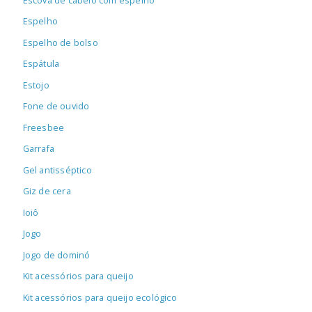
Escova de cabelo com espelho
Espelho
Espelho de bolso
Espátula
Estojo
Fone de ouvido
Freesbee
Garrafa
Gel antisséptico
Giz de cera
Ioiô
Jogo
Jogo de dominó
Kit acessórios para queijo
Kit acessórios para queijo ecológico