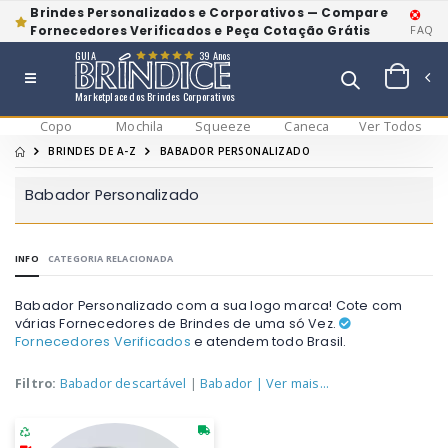
Brindes Personalizados e Corporativos — Compare
Fornecedores Verificados e Peça Cotação Grátis
FAQ
GUIA
39 Anos
Marketplace dos Brindes Corporativos
Copo
Mochila
Squeeze
Caneca
Ver Todos
BRINDES DE A-Z
BABADOR PERSONALIZADO
Babador Personalizado
INFO
CATEGORIA RELACIONADA
Babador Personalizado com a sua logo marca! Cote com
várias Fornecedores de Brindes de uma só Vez.
Fornecedores Verificados
e atendem todo Brasil.
Filtro:
Babador descartável
|
Babador
| Ver mais...