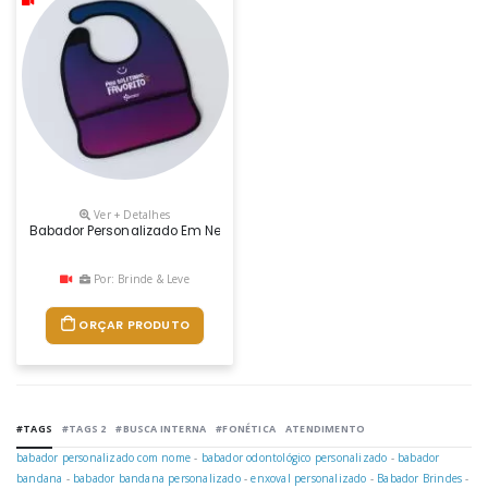
Ver + Detalhes
Babador Personalizado Em Neoprene, É Confeccionado Em Neoprene, Um M
Por: Brinde & Leve
ORÇAR PRODUTO
#TAGS
#TAGS 2
#BUSCA INTERNA
#FONÉTICA
ATENDIMENTO
babador personalizado com nome
-
babador odontológico personalizado
-
babador
bandana
-
babador bandana personalizado
-
enxoval personalizado
-
Babador Brindes
-