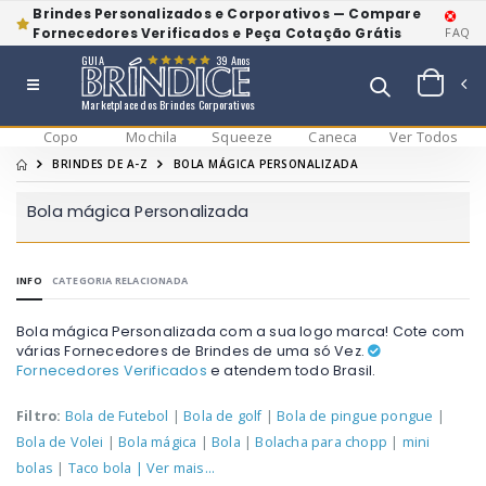
Brindes Personalizados e Corporativos — Compare
Fornecedores Verificados e Peça Cotação Grátis
FAQ
GUIA
39 Anos
Marketplace dos Brindes Corporativos
Copo
Mochila
Squeeze
Caneca
Ver Todos
BRINDES DE A-Z
BOLA MÁGICA PERSONALIZADA
Bola mágica Personalizada
INFO
CATEGORIA RELACIONADA
Bola mágica Personalizada com a sua logo marca! Cote com
várias Fornecedores de Brindes de uma só Vez.
Fornecedores Verificados
e atendem todo Brasil.
Filtro:
Bola de Futebol
|
Bola de golf
|
Bola de pingue pongue
|
Bola de Volei
|
Bola mágica
|
Bola
|
Bolacha para chopp
|
mini
bolas
|
Taco bola
| Ver mais...