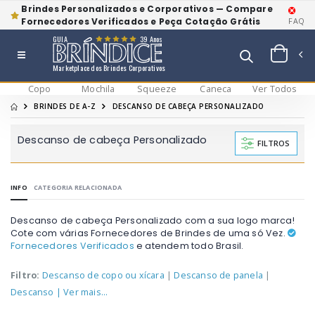
Brindes Personalizados e Corporativos — Compare
Fornecedores Verificados e Peça Cotação Grátis
FAQ
GUIA
39 Anos
Marketplace dos Brindes Corporativos
Copo
Mochila
Squeeze
Caneca
Ver Todos
BRINDES DE A-Z
DESCANSO DE CABEÇA PERSONALIZADO
Descanso de cabeça Personalizado
FILTROS
INFO
CATEGORIA RELACIONADA
Descanso de cabeça Personalizado com a sua logo marca!
Cote com várias Fornecedores de Brindes de uma só Vez.
Fornecedores Verificados
e atendem todo Brasil.
Filtro:
Descanso de copo ou xícara
|
Descanso de panela
|
Descanso
| Ver mais...