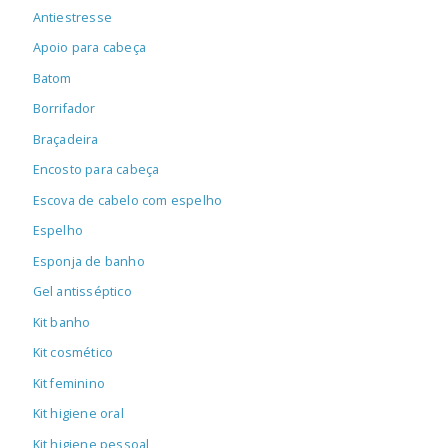
Antiestresse
Apoio para cabeça
Batom
Borrifador
Braçadeira
Encosto para cabeça
Escova de cabelo com espelho
Espelho
Esponja de banho
Gel antisséptico
Kit banho
Kit cosmético
Kit feminino
Kit higiene oral
Kit higiene pessoal