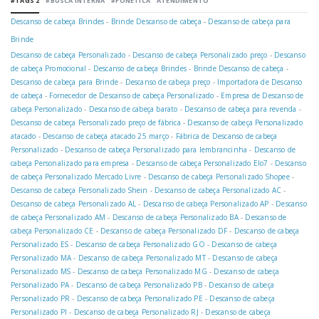
#TAGS 2
#BUSCA INTERNA
#FONÉTICA
ATENDIMENTO
Descanso de cabeça Brindes
-
Brinde Descanso de cabeça
-
Descanso de cabeça para
Brinde
Descanso de cabeça Personalizado
-
Descanso de cabeça Personalizado preço
-
Descanso
de cabeça Promocional
-
Descanso de cabeça Brindes
-
Brinde Descanso de cabeça
-
Descanso de cabeça para Brinde
-
Descanso de cabeça preço
-
Importadora de Descanso
de cabeça
-
Fornecedor de Descanso de cabeça Personalizado
-
Empresa de Descanso de
cabeça Personalizado
-
Descanso de cabeça barato
-
Descanso de cabeça para revenda
-
Descanso de cabeça Personalizado preço de fábrica
-
Descanso de cabeça Personalizado
atacado
-
Descanso de cabeça atacado 25 março
-
Fábrica de Descanso de cabeça
Personalizado
-
Descanso de cabeça Personalizado para lembrancinha
-
Descanso de
cabeça Personalizado para empresa
-
Descanso de cabeça Personalizado Elo7
-
Descanso
de cabeça Personalizado Mercado Livre
-
Descanso de cabeça Personalizado Shopee
-
Descanso de cabeça Personalizado Shein
-
Descanso de cabeça Personalizado AC
-
Descanso de cabeça Personalizado AL
-
Descanso de cabeça Personalizado AP
-
Descanso
de cabeça Personalizado AM
-
Descanso de cabeça Personalizado BA
-
Descanso de
cabeça Personalizado CE
-
Descanso de cabeça Personalizado DF
-
Descanso de cabeça
Personalizado ES
-
Descanso de cabeça Personalizado GO
-
Descanso de cabeça
Personalizado MA
-
Descanso de cabeça Personalizado MT
-
Descanso de cabeça
Personalizado MS
-
Descanso de cabeça Personalizado MG
-
Descanso de cabeça
Personalizado PA
-
Descanso de cabeça Personalizado PB
-
Descanso de cabeça
Personalizado PR
-
Descanso de cabeça Personalizado PE
-
Descanso de cabeça
Personalizado PI
-
Descanso de cabeça Personalizado RJ
-
Descanso de cabeça