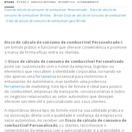
#TAGS
#TAGS 2
#BUSCA INTERNA
#FONÉTICA
ATENDIMENTO
Disco de cálculo de consumo de combustível Personalizado
-
Disco de cálculo de
consumo de combustível Brindes
-
Brinde Disco de cálculo de consumo de combustível
-
Disco de cálculo de consumo de combustível para Brinde
Disco de cálculo de consumo de combustível Personalizado
é
um brinde prático e funcional que oferece conveniência e promove
a marca de forma eficaz entre os clientes.
O
Disco de cálculo de consumo de combustível Personalizado
pode ser customizado com o nome da empresa, logotipo ou
elementos que ressaltem a identidade corporativa, tornando-se
não apenas uma
ferramenta
essencial para motoristas e
entusiastas de automóveis, mas também uma poderosa
ferramenta
de marketing. Este tipo de brinde é ideal para postos
de combustível, empresas de transporte, concessionárias e todos
os negócios relacionados ao setor automotivo que desejam
oferecer um item útil e personalizado aos seus clientes.
A importância desse tipo de brinde está na sua utilidade prática e
na associação direta com a qualidade e confiança da empresa no
setor automotivo. Ao receber um
Disco de cálculo de consumo de
combustível Personalizado
, os clientes reconhecem o
compromisso da empresa com a personalização e a praticidade, o