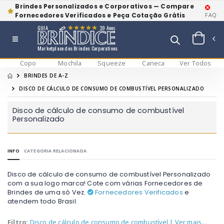
Brindes Personalizados e Corporativos — Compare
Fornecedores Verificados e Peça Cotação Grátis
FAQ
GUIA
39 Anos
Marketplace dos Brindes Corporativos
Copo
Mochila
Squeeze
Caneca
Ver Todos
BRINDES DE A-Z
DISCO DE CÁLCULO DE CONSUMO DE COMBUSTÍVEL PERSONALIZADO
Disco de cálculo de consumo de combustível
Personalizado
INFO
CATEGORIA RELACIONADA
Disco de cálculo de consumo de combustível Personalizado
com a sua logo marca! Cote com várias Fornecedores de
Brindes de uma só Vez.
Fornecedores Verificados
e
atendem todo Brasil.
Filtro:
Disco de cálculo de consumo de combustível
| Ver mais...