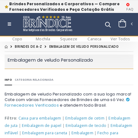
Brindes Personalizados e Corporativos — Compare
Fornecedores Verificados e Peça Cotação Grátis
FAQ
GUIA
39 Anos
Marketplace dos Brindes Corporativos
Copo
Mochila
Squeeze
Caneca
Ver Todos
BRINDES DE A-Z
EMBALAGEM DE VELUDO PERSONALIZADO
Embalagem de veludo Personalizado
INFO
CATEGORIA RELACIONADA
Embalagem de veludo Personalizado com a sua logo marca!
Cote com várias Fornecedores de Brindes de uma só Vez.
Fornecedores Verificados
e atendem todo Brasil.
Filtro:
Caixa para embalagem
|
Embalagem de cetim
|
Embalagem
de juta
|
Embalagem de papel
|
Embalagem de tecido
|
Embalagem
inflável
|
Embalagem para caneta
|
Embalagem
|
Fecho para