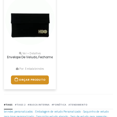
Ver + Detalhes
Envelope De Veludo, Fechamento Com Velcro.
Por: Embalabrindes
ORÇAR PRODUTO
#TAGS
#TAGS 2
#BUSCA INTERNA
#FONÉTICA
ATENDIMENTO
brindes personalizados
-
Embalagem de veludo Personalizado
-
Saquinho de veludo
para Joias personalizado
-
Saquinho veludo atacado
-
Saco de veludo para presente
-