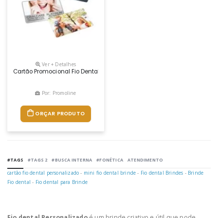
Ver + Detalhes
Cartão Promocional Fio Dental Em Poliestireno ( Toxidade = A Zero É Ti
Por: Promoline
ORÇAR PRODUTO
#TAGS
#TAGS 2
#BUSCA INTERNA
#FONÉTICA
ATENDIMENTO
cartão fio dental personalizado
-
mini fio dental brinde
-
Fio dental Brindes
-
Brinde
Fio dental
-
Fio dental para Brinde
Fio dental Personalizado
é um brinde criativo e útil que pode