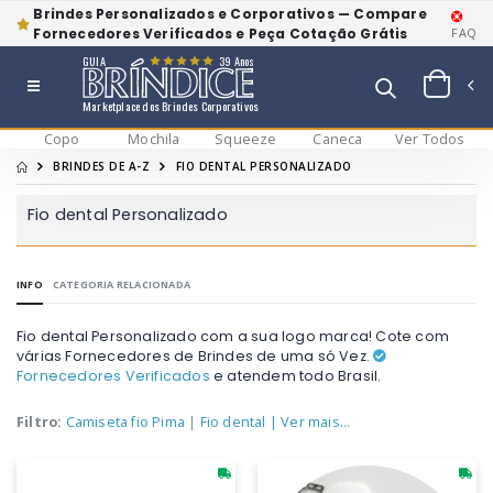
Brindes Personalizados e Corporativos — Compare
Fornecedores Verificados e Peça Cotação Grátis
FAQ
GUIA
39 Anos
Marketplace dos Brindes Corporativos
Copo
Mochila
Squeeze
Caneca
Ver Todos
BRINDES DE A-Z
FIO DENTAL PERSONALIZADO
Fio dental Personalizado
INFO
CATEGORIA RELACIONADA
Fio dental Personalizado com a sua logo marca! Cote com
várias Fornecedores de Brindes de uma só Vez.
Fornecedores Verificados
e atendem todo Brasil.
Filtro:
Camiseta fio Pima
|
Fio dental
| Ver mais...