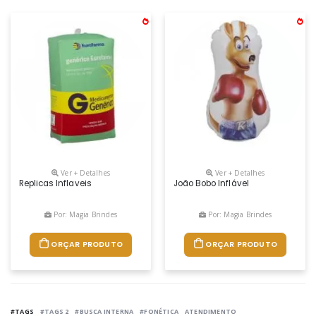
Ver + Detalhes
Ver + Detalhes
Replicas Inflaveis
João Bobo Inflável
Por: Magia Brindes
Por: Magia Brindes
ORÇAR PRODUTO
ORÇAR PRODUTO
#TAGS
#TAGS 2
#BUSCA INTERNA
#FONÉTICA
ATENDIMENTO