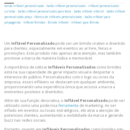
tenda inflável personalizado
-
balão inflável personalizado
-
inflável personalizado
curitiba
-
balão inflável personalizado para festa
-
balão inflável infantil
-
balão inflável
personalizado preço
-
fábrica de infláveis personalizados
-
balão inflável para
propaganda
-
Inflável Brindes
-
Brinde Inflável
-
Inflável para Brinde
Um
Inflável Personalizado
pode ser um brinde criativo e divertido
para clientes, especialmente em eventos ao ar livre, feiras e
promoções. Este produto não apenas atrai atenção, mas também
promove a marca de maneira lúdica e memorável.
A importância de utilizar
Infláveis Personalizados
como brindes
está na sua capacidade de gerar impacto visual e despertar o
interesse do público. Personalizados com o logo ou cores da
empresa, esses infláveis se destacam em qualquer ambiente,
proporcionando uma experiência única que associa a marca a
momentos positivos e divertidos.
Além de sua função decorativa, o
Inflável Personalizado
pode ser
utilizado como uma poderosa
ferramenta
de marketing. Ao ser
inflado em eventos ou locais estratégicos, ele atrai a atenção de
potenciais clientes, aumentando a visibilidade da marca e gerando
buzz nas redes sociais.
Portanto, investir em
Infláveis Personalizados
como brindes não