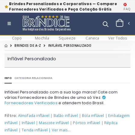
Brindes Personalizados e Corporativos — Compare
Fornecedores Verificados e Peça Cotação Grátis
FAQ
GUIA
39 Anos
Marketplace dos Brindes Corporativos
Copo
Mochila
Squeeze
Caneca
Ver Todos
BRINDES DE A-Z
INFLÁVEL PERSONALIZADO
Inflável Personalizado
INFO
CATEGORIA RELACIONADA
Inflável Personalizado com a sua logo marca! Cote com
várias Fornecedores de Brindes de uma só Vez.
Fornecedores Verificados
e atendem todo Brasil.
Filtro:
Almofada inflável
|
Balão inflável
|
Bola inflável
|
Embalagem
inflável
|
Inflável
|
Mascote inflável
|
Pórtico inflável
|
Réplica
inflável
|
Tenda inflável
| Ver mais...