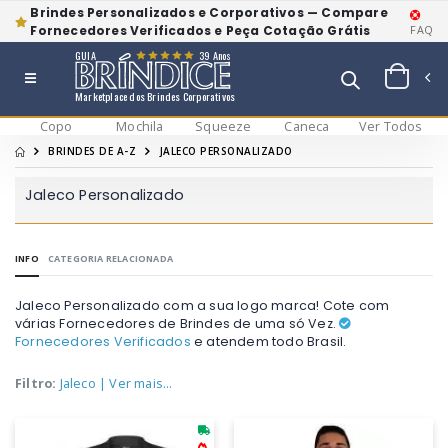
Brindes Personalizados e Corporativos — Compare
Fornecedores Verificados e Peça Cotação Grátis
FAQ
GUIA
39 Anos
Marketplace dos Brindes Corporativos
Copo
Mochila
Squeeze
Caneca
Ver Todos
BRINDES DE A-Z
JALECO PERSONALIZADO
Jaleco Personalizado
INFO
CATEGORIA RELACIONADA
Jaleco Personalizado com a sua logo marca! Cote com
várias Fornecedores de Brindes de uma só Vez.
Fornecedores Verificados
e atendem todo Brasil.
Filtro:
Jaleco
| Ver mais...