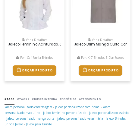
Ver + Detalhes
Ver + Detalhes
Jaleco Feminino Acinturado, Confeccionado Com Tecido 100% Poliéster,
Jaleco Brim Manga Curta Com 3 
Por: California Brindes
Por: Kr7 Brindes E Confeccoes
ORÇAR PRODUTO
ORÇAR PRODUTO
#TAGS
#TAGS 2
#BUSCA INTERNA
#FONÉTICA
ATENDIMENTO
jaleco personalizado enfermagem
-
jaleco personalizado com nome
-
jaleco
personalizado masculino
-
jaleco feminino personalizado
-
jaleco personalizado estética
-
jaleco personalizado manga curta
-
jaleco personalizado veterinária
-
Jaleco Brindes
-
Brinde Jaleco
-
Jaleco para Brinde