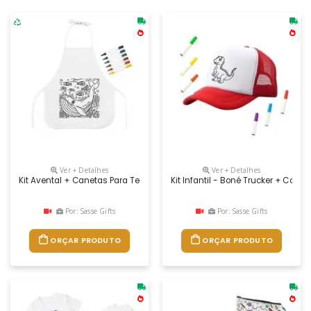
Ver + Detalhes
Ver + Detalhes
Kit Avental + Canetas Para Tecido
Kit Infantil - Boné Trucker + Conj
Por: Sasse Gifts
Por: Sasse Gifts
ORÇAR PRODUTO
ORÇAR PRODUTO