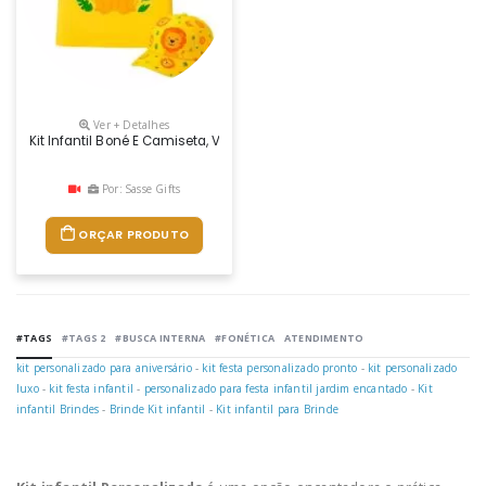
Ver + Detalhes
Kit Infantil Boné E Camiseta, Varias Opções De Modelos, Tecidos E Esta
Por: Sasse Gifts
ORÇAR PRODUTO
#TAGS
#TAGS 2
#BUSCA INTERNA
#FONÉTICA
ATENDIMENTO
kit personalizado para aniversário
-
kit festa personalizado pronto
-
kit personalizado
luxo
-
kit festa infantil
-
personalizado para festa infantil jardim encantado
-
Kit
infantil Brindes
-
Brinde Kit infantil
-
Kit infantil para Brinde