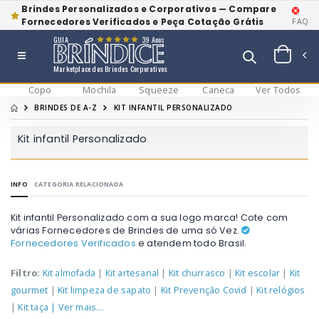
Brindes Personalizados e Corporativos — Compare
Fornecedores Verificados e Peça Cotação Grátis
FAQ
GUIA
39 Anos
Marketplace dos Brindes Corporativos
Copo
Mochila
Squeeze
Caneca
Ver Todos
BRINDES DE A-Z
KIT INFANTIL PERSONALIZADO
Kit infantil Personalizado
INFO
CATEGORIA RELACIONADA
Kit infantil Personalizado com a sua logo marca! Cote com
várias Fornecedores de Brindes de uma só Vez.
Fornecedores Verificados
e atendem todo Brasil.
Filtro:
Kit almofada
|
Kit artesanal
|
Kit churrasco
|
Kit escolar
|
Kit
gourmet
|
Kit limpeza de sapato
|
Kit Prevenção Covid
|
Kit relógios
|
Kit taça
| Ver mais...