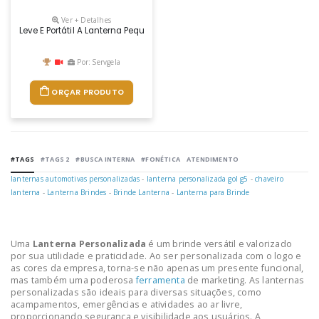
Ver + Detalhes
Leve E Portátil A Lanterna Pequena Personalizada É Feita De Alumínio E
Por: Servgela
ORÇAR PRODUTO
#TAGS
#TAGS 2
#BUSCA INTERNA
#FONÉTICA
ATENDIMENTO
lanternas automotivas personalizadas
-
lanterna personalizada gol g5
-
chaveiro
lanterna
-
Lanterna Brindes
-
Brinde Lanterna
-
Lanterna para Brinde
Uma
Lanterna Personalizada
é um brinde versátil e valorizado
por sua utilidade e praticidade. Ao ser personalizada com o logo e
as cores da empresa, torna-se não apenas um presente funcional,
mas também uma poderosa
ferramenta
de marketing. As lanternas
personalizadas são ideais para diversas situações, como
acampamentos, emergências e atividades ao ar livre,
proporcionando segurança e visibilidade aos usuários. A