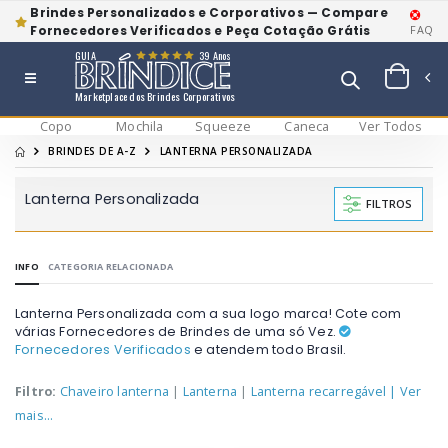
Brindes Personalizados e Corporativos — Compare
Fornecedores Verificados e Peça Cotação Grátis
FAQ
GUIA
39 Anos
Marketplace dos Brindes Corporativos
Copo
Mochila
Squeeze
Caneca
Ver Todos
BRINDES DE A-Z
LANTERNA PERSONALIZADA
Lanterna Personalizada
FILTROS
INFO
CATEGORIA RELACIONADA
Lanterna Personalizada com a sua logo marca! Cote com
várias Fornecedores de Brindes de uma só Vez.
Fornecedores Verificados
e atendem todo Brasil.
Filtro:
Chaveiro lanterna
|
Lanterna
|
Lanterna recarregável
| Ver
mais...