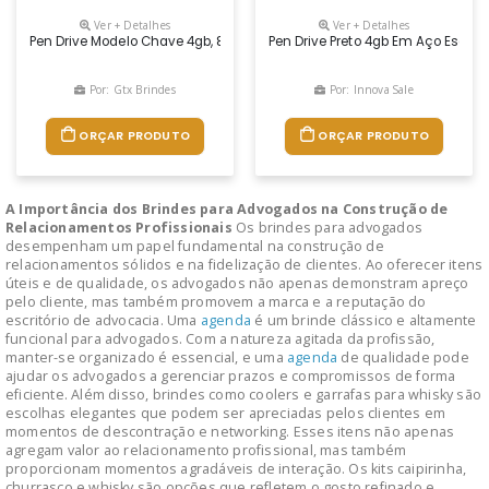
Ver + Detalhes
Ver + Detalhes
Pen Drive Modelo Chave 4gb, 8gb, 16gb. Pen Drive Gravação A Laser. Pen
Pen Drive Preto 4gb Em Aço Escov
Por: Gtx Brindes
Por: Innova Sale
ORÇAR PRODUTO
ORÇAR PRODUTO
A Importância dos Brindes para Advogados na Construção de
Relacionamentos Profissionais
Os brindes para advogados
desempenham um papel fundamental na construção de
relacionamentos sólidos e na fidelização de clientes. Ao oferecer itens
úteis e de qualidade, os advogados não apenas demonstram apreço
pelo cliente, mas também promovem a marca e a reputação do
escritório de advocacia. Uma
agenda
é um brinde clássico e altamente
funcional para advogados. Com a natureza agitada da profissão,
manter-se organizado é essencial, e uma
agenda
de qualidade pode
ajudar os advogados a gerenciar prazos e compromissos de forma
eficiente. Além disso, brindes como coolers e garrafas para whisky são
escolhas elegantes que podem ser apreciadas pelos clientes em
momentos de descontração e networking. Esses itens não apenas
agregam valor ao relacionamento profissional, mas também
proporcionam momentos agradáveis de interação. Os kits caipirinha,
churrasco e whisky são opções que refletem o gosto refinado e