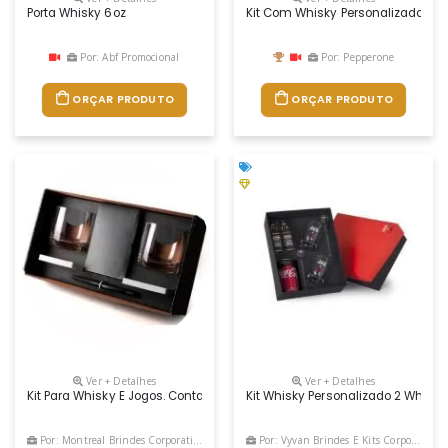
Porta Whisky 6oz
Kit Com Whisky Personalizado Com
Por: Abf Promocional
Por: Pepperone
ORÇAR PRODUTO
ORÇAR PRODUTO
Ver + Detalhes
Ver + Detalhes
Kit Para Whisky E Jogos. Conta Com Dois Copos Para Whisky, Baralho,
Kit Whisky Personalizado 2 Whiske
Por: Montreal Brindes Corporativos
Por: Vyvan Brindes E Kits Corporativos