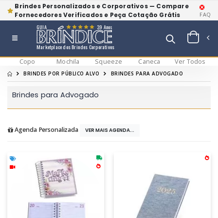
Brindes Personalizados e Corporativos — Compare
Fornecedores Verificados e Peça Cotação Grátis
FAQ
GUIA
39 Anos
Marketplace dos Brindes Corporativos
Copo
Mochila
Squeeze
Caneca
Ver Todos
BRINDES POR PÚBLICO ALVO
BRINDES PARA ADVOGADO
Brindes para Advogado
Agenda Personalizada
VER MAIS AGENDA...