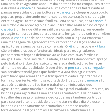
uma bebida revigorante após um dia de trabalho no campo. Resistente
e durável, a
caneca
de cerâmica é uma companheira fiel durante as
pausas merecidas dos agricultores. A
caneca
de chopp é outra opção
popular, proporcionando momentos de descontração e celebração
entre os agricultores e suas famílias. Feita para durar, essa
caneca
é
um símbolo de apreciação pelo árduo trabalho realizado no campo. O
chapéu
é um brinde útil e versátil para os agricultores, fornecendo
proteção contra os raios solares durante longas horas sob o sol. Além
disso, o
chapéu
pode ser personalizado com o logo da empresa ou
uma mensagem de agradecimento, reforçando os laços entre os
agricultores e seus parceiros comerciais. O
kit
churrasco e o
kit
faca
são brindes práticos e funcionais, ideais para os agricultores
prepararem refeições deliciosas ao ar livre com suas famílias e
amigos. Com utensílios de qualidade, esses kits demonstram apreço
pelo trabalho árduo dos agricultores e sua dedicação ao fornecer
alimentos de alta qualidade. O pen drive, o
pen card
e o
carregador
são brindes tecnológicos que facilitam a vida dos agricultores,
permitindo que armazenem e transportem dados importantes de
forma conveniente. Além disso, o teclado Bluetooth e o
mouse
são
acessórios úteis para facilitar o trabalho administrativo dos
agricultores, aumentando sua eficiência e produtividade. Em suma, os
brindes para agricultores não apenas reconhecem e valorizam o
trabalho desses profissionais dedicados, mas também contribuem
para seu conforto, praticidade e bem-estar no dia a dia. Ao escolher
brindes cuidadosamente selecionados e personalizados,
fortalecemos os laços com os agricultores e celebramos sua