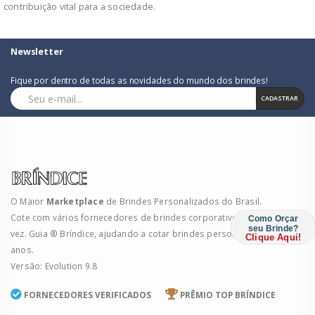
contribuição vital para a sociedade.
Newsletter
Fique por dentro de todas as novidades do mundo dos brindes!
CADASTRAR
O Maior
Marketplace
de Brindes Personalizados do Brasil.
Cote com vários fornecedores de brindes corporativos de uma só
Como Orçar
seu Brinde?
vez. Guia ® Bríndice, ajudando a cotar brindes personalizados há 39
Clique Aqui!
anos.
Versão: Evolution 9.8
FORNECEDORES VERIFICADOS
PRÊMIO TOP BRÍNDICE