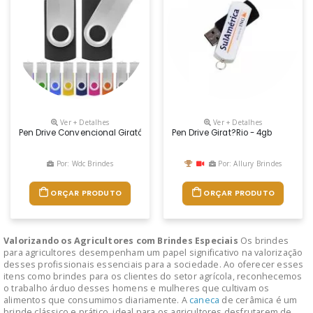
Ver + Detalhes
Ver + Detalhes
Pen Drive Convencional Giratório (canivete). Corpo Plástico Com Deta
Pen Drive Girat?rio - 4gb
Por: Wdc Brindes
Por: Allury Brindes
ORÇAR PRODUTO
ORÇAR PRODUTO
Valorizando os Agricultores com Brindes Especiais
Os brindes
para agricultores desempenham um papel significativo na valorização
desses profissionais essenciais para a sociedade. Ao oferecer esses
itens como brindes para os clientes do setor agrícola, reconhecemos
o trabalho árduo desses homens e mulheres que cultivam os
alimentos que consumimos diariamente. A
caneca
de cerâmica é um
brinde clássico e prático, ideal para os agricultores desfrutarem de