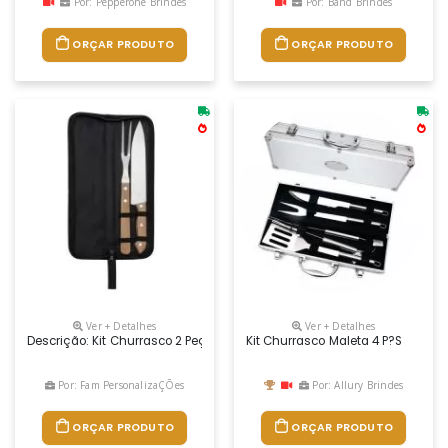
Por: Pepperone Brindes
Por: Band Brindes
ORÇAR PRODUTO
ORÇAR PRODUTO
Ver + Detalhes
Ver + Detalhes
Descrição: Kit Churrasco 2 Peças Com Estojo, Contém Faca E Garfo. Est
Kit Churrasco Maleta 4 P?s
Por: Fam PersonalizaÇÕes
Por: Allury Brindes
ORÇAR PRODUTO
ORÇAR PRODUTO