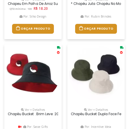
Chapeu Em Palha De Arroz Sustentavel Com Faixa Personalizada.fabric
* Chapéu Juta Chapéu No Modelo I
R$ 18.20
QTD mínima: 100
Por: Silko Design
Por: Rubin Brindes
ORÇAR PRODUTO
ORÇAR PRODUTO
Ver + Detalhes
Ver + Detalhes
Chapéu Bucket . Brim Leve: 202 G/m² - 100% Algodão. Brim Pesado: 250 G
Chapéu Bucket Dupla Face Feito Em
Por: Sasse Gifts
Por: Incentive Ideia