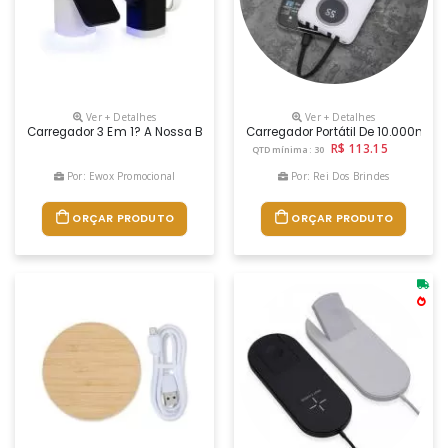
Ver + Detalhes
Ver + Detalhes
Carregador 3 Em 1? A Nossa Base De Carregamento É Diferenciada, Já Q
Carregador Portátil De 10.000mah
R$ 113.15
QTD mínima: 30
Por: Ewox Promocional
Por: Rei Dos Brindes
ORÇAR PRODUTO
ORÇAR PRODUTO