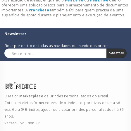
organização de ideias, enquanto o
Pen Drive
ou
Pen Drive
Couro
oferecem uma solução prática para o armazenamento de documentos
importantes. A
Prancheta
também é útil para quem precisa de uma
superfície de apoio durante o planejamento e execução de eventos.
Newsletter
Fique por dentro de todas as novidades do mundo dos brindes!
CADASTRAR
O Maior
Marketplace
de Brindes Personalizados do Brasil.
Cote com vários fornecedores de brindes corporativos de uma só
vez. Guia ® Bríndice, ajudando a cotar brindes personalizados há 39
anos.
Versão: Evolution 9.8