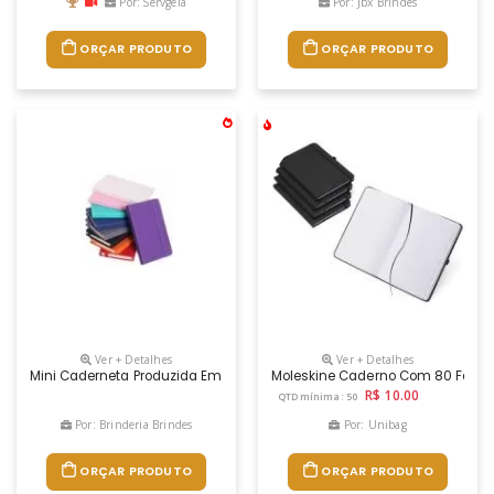
Por: Servgela
Por: Jbx Brindes
ORÇAR PRODUTO
ORÇAR PRODUTO
Ver + Detalhes
Ver + Detalhes
Mini Caderneta Produzida Em Material Sintético Brilhante Com Marca
Moleskine Caderno Com 80 Folh
R$ 10.00
QTD mínima: 50
Por: Brinderia Brindes
Por: Unibag
ORÇAR PRODUTO
ORÇAR PRODUTO