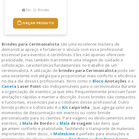
Por: Qi Brindes
ORÇAR PRODUTO
Brindes para Cerimonialista
são uma excelente maneira de
demonstrar apreço e fortalecer o vínculo com esse profissional
essencial para eventos e cerimônias. Eles não apenas oferecem
praticidade, mas também transmitem uma imagem de cuidado e
sofisticação, características fundamentais no trabalho de um
cerimonialista. A utilização de
brindes para Cerimonialista
pode ser
uma excelente estratégia para proporcionar mais conforto e eficiência
no dia a dia desses profissionais. Itens como o
Bloco
Anotações
e a
Caneta
Laser Point
são indispensáveis para o cerimonialista durante
a organização de eventos, já que eles frequentemente precisam fazer
anotações rápidas e manter a discrição. Esses brindes são compactos
e funcionais, essenciais para o cotidiano desse profissional. Outro
brinde prático e sofisticado é o
Kit
caipirinha
, que agrega valor aos
momentos de descontração em eventos ou como brinde
personalizado para os clientes. Para viagens ou deslocamentos entre
eventos, a
Mala
de Bordo
e a
Mala
de viagem
são itens que
garantem conforto e praticidade, facilitando o transporte de materiais
importantes. Além disso, o
Moleskine
é perfeito para anotações e