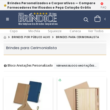
Brindes Personalizados e Corporativos — Compare
Fornecedores Verificados e Peça Cotação Grátis
FAQ
GUIA
39 Anos
Marketplace dos Brindes Corporativos
Copo
Mochila
Squeeze
Caneca
Ver Todos
BRINDES POR PÚBLICO ALVO
BRINDES PARA CERIMONIALISTA
Brindes para Cerimonialista
Bloco Anotações Personalizado
VER MAIS BLOCO ANOTAÇÕES...