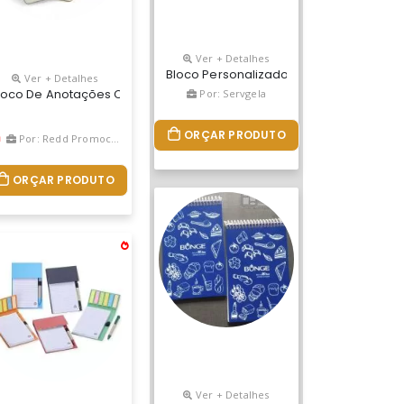
Ver + Detalhes
Bloco Personalizados Com Post-It + Cane
Ver + Detalhes
has (não É Post-It) E Formato Especial
as Personalizado
loco De Anotações Com Pautas Personalizado
Por: Servgela
ORÇAR PRODUTO
Por: Redd Promocional
ORÇAR PRODUTO
Ver + Detalhes