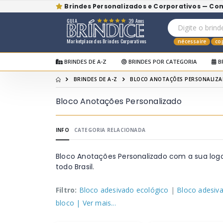
Brindes Personalizados e Corporativos — Co
GUIA
39 Anos
Marketplace dos Brindes Corporativos
nécessaire
co
BRINDES DE A-Z
BRINDES POR CATEGORIA
B
BRINDES DE A-Z
BLOCO ANOTAÇÕES PERSONALIZ
Bloco Anotações Personalizado
INFO
CATEGORIA RELACIONADA
Bloco Anotações Personalizado com a sua log
todo Brasil.
Filtro:
Bloco adesivado ecológico
|
Bloco adesiv
bloco
| Ver mais...