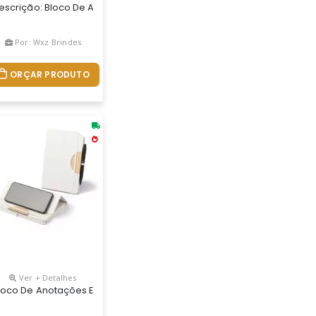
Contém Aproximadamente 80 Folhas Com Pauta Na Cor Branca. Idea
co, Azul, Rosa E Preta - Material: Capa - Papel Cartão 350 Gramas Co
el Kraft, Com 70 Folhas Pautadas E Blocos Adesivos (sticky Notes
escrição: Bloco De Anotações Ecológico, Material Em Kraft. Possu
Por: Wxz Brindes
ORÇAR PRODUTO
Ver + Detalhes
 De Papel Reciclado. 140 X 210 Mm
as Personalizado
loco De Anotações Ecológico Personalizado