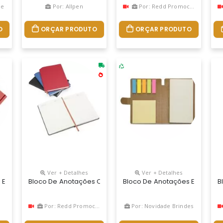
ne
Por: Allpen
Por: Redd Promocional
O
ORÇAR PRODUTO
ORÇAR PRODUTO
Ver + Detalhes
Ver + Detalhes
Seu Jeito. Fabricação Própria, Blocos Personalizados Do Seu Jeit
Ecológico Com Capa E Miolo Vazados, Utilizados Como Suporte Para A
Bloco De Anotações Com Pautas Personalizado
Bloco De Anotações Ecológico
B
Por: Redd Promocional
Por: Novidade Brindes