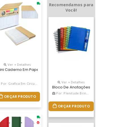
Recomendamos para
Você!
Ver + Detalhes
 Capa, Contém Conjunto De Cinco Bloquinhos Autoadesivos Coloridos
pelão, Aproximadamente 98 Folhas Para Anotações Semanais E Fech
o Personalizado
ini Caderno Em Papel Kraft, Contendo: Bloco De Planejamento Seman
Ver + Detalhes
Por: Grafica Em CirculaÇÃo
Bloco De Anotações Com Caneta E Supor
Por: Plenitude Brindes
ORÇAR PRODUTO
ORÇAR PRODUTO