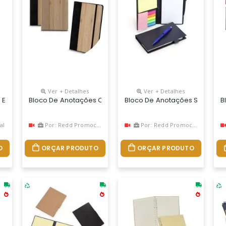
Ver + Detalhes
Ver + Detalhes
a Caneta E Miolo De 60 Folhas Branca Sem Pauta. *não Acompanha 
Em Couro Sintético Com Post-It, Frente E Verso Liso. Possui Cinc
Bloco De Anotações Com Pautas Personalizado
Bloco De Anotações Sem Paut
B
al
Por: Redd Promocional
Por: Redd Promocional
O
ORÇAR PRODUTO
ORÇAR PRODUTO