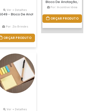
Bloco De Anotação, Fazemos Nas Medid
Por: Incentive Ideia
Ver + Detalhes
inas Pautadas Em Papel Reciclado Branco. 140 X 213 Mm
ade. Bloco De Capa Flexível Com Arte Em 4 Cores, Miolo Com 96 Fo
as Personalizado
5049 - Bloco De Anotações Ecológico Com Caneta, Feito Em Kraft C
ORÇAR PRODUTO
Por: Zio Brindes
ORÇAR PRODUTO
Ver + Detalhes