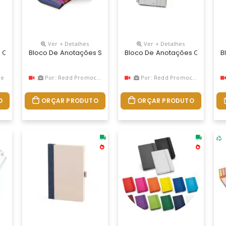
Ver + Detalhes
Ver + Detalhes
u Jeito. Bloco Em Papel Colorido Com Ou Sem Impressão Com 100 Fol
s Com Pauta Promocional
Bloco De Anotações Sem Pautas Personalizado
Bloco De Anotações Com Paut
B
ne
Por: Redd Promocional
Por: Redd Promocional
O
ORÇAR PRODUTO
ORÇAR PRODUTO