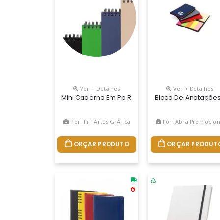
Ver + Detalhes
Ver + Detalhes
Mini Caderno Em Pp Reciclável Com Suporte Par
Bloco De Anotações 
Por: Tiff Artes GrÁfica
Por: Abra Promocion
ORÇAR PRODUTO
ORÇAR PRODUT