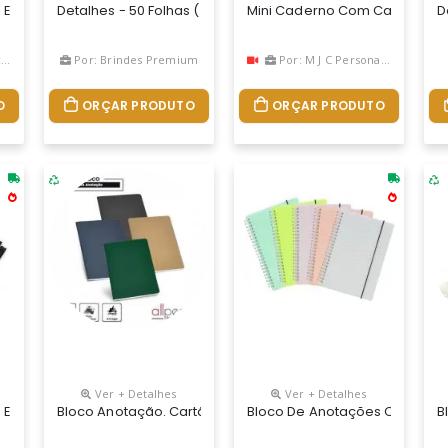
ara Caneta, Elástico Para Lacre E Marcador De Página Em Cetim, 
 Ecológico Personalizado
Detalhes - 50 Folhas ( Brancas Sem Listras ) - Lateral Bran
Mini Caderno Com Capa Em Pap
D
l
Por: Brindes Premium
Por: M J C Personalizados
O
ORÇAR PRODUTO
ORÇAR PRODUTO
Ver + Detalhes
Ver + Detalhes
 Ecolsgico Promocionais
Bloco Anotação. Cartão Reciclado. Com 40 Folhas Pautadas
Bloco De Anotações Com Paut
B