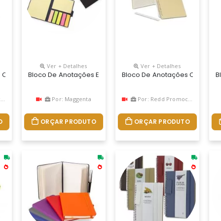
Ver + Detalhes
Ver + Detalhes
 Com Pauta Ecológico Personalizado
Bloco De Anotações Ecológico Com Autoadesivos, Feito E
Bloco De Anotações Com Paut
B
l
Por: Maggenta
Por: Redd Promocional
O
ORÇAR PRODUTO
ORÇAR PRODUTO