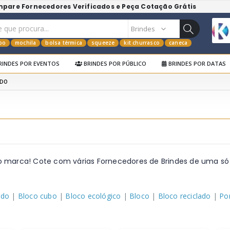
mpare Fornecedores Verificados e Peça Cotação Grátis
po
mochila
bolsa térmica
squeeze
kit churrasco
caneca
RINDES POR EVENTOS
BRINDES POR PÚBLICO
BRINDES POR DATAS
ADO
o marca! Cote com várias Fornecedores de Brindes de uma só
ado
|
Bloco cubo
|
Bloco ecológico
|
Bloco
|
Bloco reciclado
|
Po