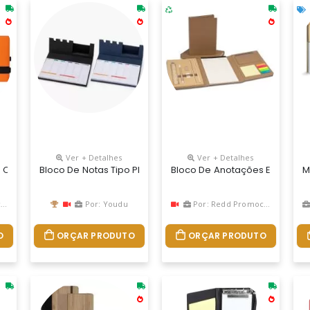
Ver + Detalhes
Ver + Detalhes
toadesivos E Mini Caneta. Bloco Com Wire-O E Detalhes Vazados Na
 Com Pautas Personalizado
Bloco De Notas Tipo Planner Com Capa E Estrutura Em Pa
Bloco De Anotações Ecológic
M
l
Por: Youdu
Por: Redd Promocional
O
ORÇAR PRODUTO
ORÇAR PRODUTO