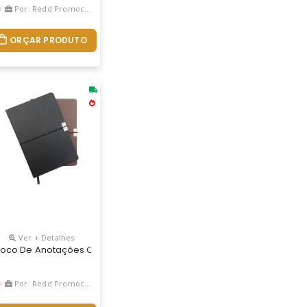
Por: Redd Promocional
ORÇAR PRODUTO
Ver + Detalhes
o. Bloco De Capa Flexível Com Arte Em 4 Cores, Miolo Com 60 Folh
 Caneta. Bloco Com Miolo De Picote, Elástico Para Lacre E Caneta De
, Material Em Kraft. Possui Uma Trava Na Própria Capa, Cinco Blo
loco De Anotações Com Pautas Personalizado
Por: Redd Promocional