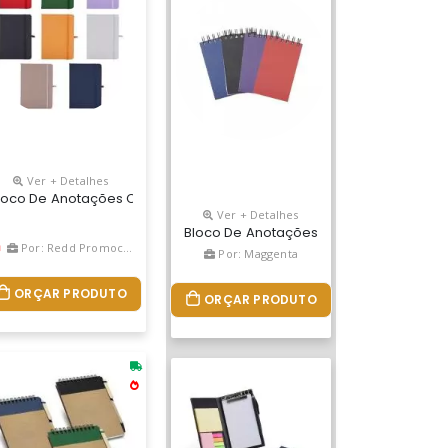
Ver + Detalhes
Caneta.
o Blocos Coloridos Auto-Colantes Com Aproximadamente 25 Folhas E
a Personalizado
loco De Anotações Com Pautas Personalizado
Ver + Detalhes
Bloco De Anotações Capa Dura Em Kraft
Por: Redd Promocional
Por: Maggenta
ORÇAR PRODUTO
ORÇAR PRODUTO