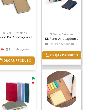
Ver + Detalhes
Ver + Detalhes
m Kraft. Contém Cinco Autoadesivos Com Aproximadamente 25 Folh
a Personalizado
loco De Anotações Ecológico Personalizados
Kit Para Anotações Com Caneta Para B
Por: Pepperone Brindes
Por: Maggenta
ORÇAR PRODUTO
ORÇAR PRODUTO