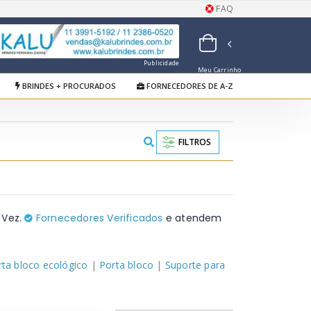
FAQ
Publicidade
Meu Carrinho
de Orçamentos
BRINDES + PROCURADOS
FORNECEDORES DE A-Z
FILTROS
 Vez.
Fornecedores Verificados
e atendem
rta bloco ecológico
|
Porta bloco
|
Suporte para