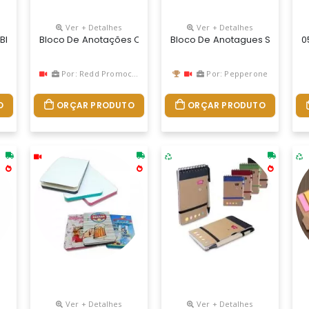
Ver + Detalhes
Ver + Detalhes
to Antibacteriano, Segundo A Certificação Iso 22196. Com 160 Pág
 Blocos Personalizados Do Seu Jeito. Permite Lâminas De Publicid
Bloco De Anotações Com Pautas Personalizado
Bloco De Anotagues Sem Paut
0
Por: Redd Promocional
Por: Pepperone
O
ORÇAR PRODUTO
ORÇAR PRODUTO
Ver + Detalhes
Ver + Detalhes