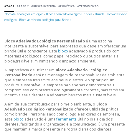
#TAGS
#TAGS 2
#BUSCA INTERNA
#FONÉTICA
ATENDIMENTO
bloco de anotações ecológico
-
Bloco adesivado ecológico Brindes
-
Brinde Bloco adesivado
ecológico
-
Bloco adesivado ecológico para Brinde
Bloco Adesivado Ecológico Personalizado
é uma escolha
inteligente e sustentável para empresas que desejam oferecer um
brinde útil e consciente. Este
bloco
adesivado é produzido com
materiais ecológicos, como papel reciclado ou outros materiais
biodegradáveis, minimizando o impacto ambiental.
A importância de utilizar um
Bloco Adesivado Ecológico
Personalizado
está na mensagem de responsabilidade ambiental
que a empresa transmite aos seus clientes. Ao optar por um
produto sustentável, a empresa não apenas demonstra seu
compromisso com práticas ecologicamente corretas, mas também
incentiva seus clientes a adotarem hábitos mais sustentáveis.
Além de sua contribuição para o meio ambiente, o
Bloco
Adesivado Ecológico Personalizado
oferece utilidade prática
como brinde. Personalizado com o logo e as cores da empresa,
este
bloco
adesivado é uma
ferramenta
útil no dia a dia dos
clientes, facilitando a organização e a comunicação. É um presente
que mantém a marca presente na rotina diária dos clientes,