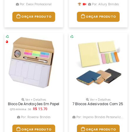
Por: Ewox Promocional
Por: Allury Brindes
ORÇAR PRODUTO
ORÇAR PRODUTO
Ver + Detalhes
Ver + Detalhes
Bloco De Anotações Em Papel Kraft, Contendo: Bloco De Planejamento 
7 Blocos Adesivados Com 25 Folh
R$ 15.70
QTD mínima: 50
Por: Rowena Brindes
Por: Imperio Brindes Personalizados
ORÇAR PRODUTO
ORÇAR PRODUTO