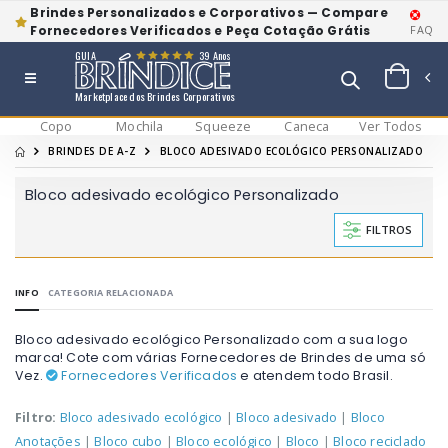
Brindes Personalizados e Corporativos — Compare
Fornecedores Verificados e Peça Cotação Grátis
FAQ
GUIA
39 Anos
Marketplace dos Brindes Corporativos
Copo
Mochila
Squeeze
Caneca
Ver Todos
BRINDES DE A-Z
BLOCO ADESIVADO ECOLÓGICO PERSONALIZADO
Bloco adesivado ecológico Personalizado
FILTROS
INFO
CATEGORIA RELACIONADA
Bloco adesivado ecológico Personalizado com a sua logo
marca! Cote com várias Fornecedores de Brindes de uma só
Vez.
Fornecedores Verificados
e atendem todo Brasil.
Filtro:
Bloco adesivado ecológico
|
Bloco adesivado
|
Bloco
Anotações
|
Bloco cubo
|
Bloco ecológico
|
Bloco
|
Bloco reciclado