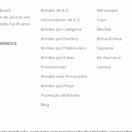
Brindes de A-Z
Nécessaire
rasil.
s de uma só vez.
Fornecedores de A-Z
Copo
zados há 39 anos.
Brindes por Categoria
Mochila
Brindes por Eventos
Bolsa térmica
BRÍNDICE
Brindes por Público-Alvo
Squeeze
Brindes por Datas
Kit churrasco
Promocionais
Caneca
Brindes mais Procurados
Brindes por Preço
Promoção de Brindes
Blog
pela produção, nem pela comercialização dos brindes anunciados