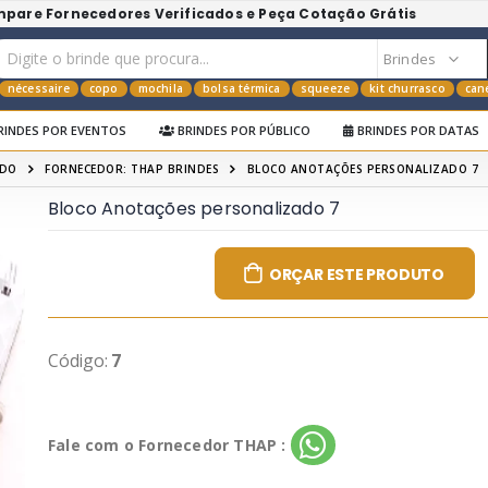
mpare Fornecedores Verificados e Peça Cotação Grátis
nécessaire
copo
mochila
bolsa térmica
squeeze
kit churrasco
can
RINDES POR EVENTOS
BRINDES POR PÚBLICO
BRINDES POR DATAS
ADO
FORNECEDOR: THAP BRINDES
BLOCO ANOTAÇÕES PERSONALIZADO 7
Bloco Anotações personalizado 7
ORÇAR ESTE PRODUTO
Código:
7
Fale com o Fornecedor THAP :