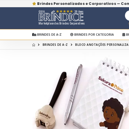
Brindes Personalizados e Corporativos — Co
GUIA
39 Anos
Marketplace dos Brindes Corporativos
BRINDES DE A-Z
BRINDES POR CATEGORIA
B
BRINDES DE A-Z
BLOCO ANOTAÇÕES PERSONALIZ