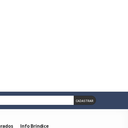
 Arte Em 4 Cores, Miolo Com 96 Folhas Personalizadas, Contra Cap
 400 Folhas Com Ou Sem Impressão Em Papel 70 Gramas, Base 10x10
CADASTRAR
urados
Info Bríndice