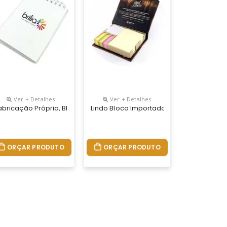
Ver + Detalhes
Ver + Detalhes
has (não É Post-It) E Formato Especial
Ou Sem Impressão Com 100 Folhas (não É Post-It).
 Fabricação Própria, Blocos Personalizados Do Seu Jeito. Bloco D
ersonalizados Do Seu Jeito. Fabricação Própria, Blocos Personali
abricação Própria, Blocos Personalizados Do Seu Jeito. Permite L
Lindo Bloco Importado Com Toque Nacion
ORÇAR PRODUTO
ORÇAR PRODUTO