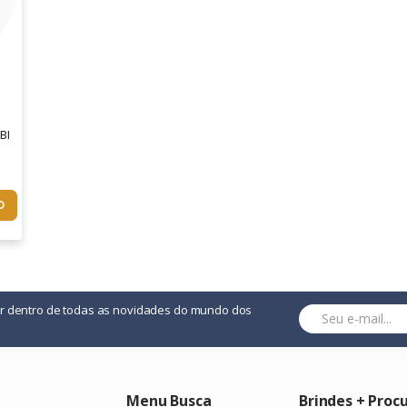
eu Jeito. Permite Lâminas De Publicidade. Bloco De Capa Dura Com
, Blocos Personalizados Do Seu Jeito. Miolo Com Aproximadamente
O
or dentro de todas as novidades do mundo dos
Menu Busca
Brindes + Proc