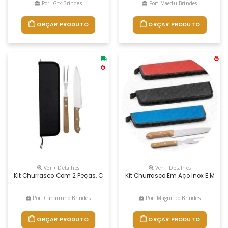
Por: Gtx Brindes
Por: Maedu Brindes
ORÇAR PRODUTO
ORÇAR PRODUTO
Ver + Detalhes
Ver + Detalhes
Kit Churrasco Com 2 Peças, Cabo De Madeira. Acompanha Estojo De Ny
Kit Churrasco.em Aço Inox E Madei
Por: Canarinho Brindes
Por: Magnifico Brindes
ORÇAR PRODUTO
ORÇAR PRODUTO