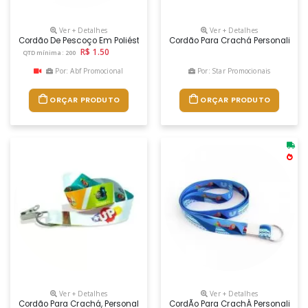
Ver + Detalhes
Ver + Detalhes
Cordão De Pescoço Em Poliéster, Com Mosquetão Em Metal, Fivela Remov
Cordão Para Crachá Personalizad
R$ 1.50
QTD mínima: 200
Por: Abf Promocional
Por: Star Promocionais
ORÇAR PRODUTO
ORÇAR PRODUTO
Ver + Detalhes
Ver + Detalhes
Cordão Para Crachá, Personalização Em Impressão Digital. Tamanho D
CordÃo Para CrachÁ Personalizad