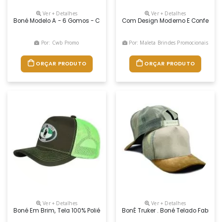
Ver + Detalhes
Ver + Detalhes
Boné Modelo A - 6 Gomos - Confeccionado Em Tecido Brim - Aba Tradic
Com Design Moderno E Confecção Pr
Por: Cwb Promo
Por: Maleta Brindes Promocionais
ORÇAR PRODUTO
ORÇAR PRODUTO
Ver + Detalhes
Ver + Detalhes
Boné Em Brim, Tela 100% Poliéster E Aba Sanduíche. Com Aba Com Costuras
BonÉ Truker . Boné Telado FabricaÇ