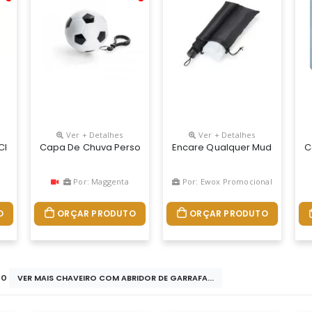
Ver + Detalhes
Ver + Detalhes
 Várias Cores. Fornecida Em Polybag. 1200 X 900 Mm
reto De Polivinilo (pvc) 0,30; Personalização: Silkscreen, Adulto: P -
Capa De Chuva Personalizada
Encare Qualquer Mudança De C
C
Por: Maggenta
Por: Ewox Promocional
O
ORÇAR PRODUTO
ORÇAR PRODUTO
do
VER MAIS CHAVEIRO COM ABRIDOR DE GARRAFA...