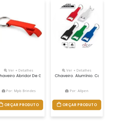
Ver + Detalhes
Ver + Detalhes
Cm Largura: 1,2 Cm Comprimento: 6,5 Cm Medidas Aproximadas Para G
2,5 Mm
alizado | Brinde Corporativo Funcional E Elegante Chaveiro Metáli
haveiro Abridor De Garrafa Uma Gravação Silk Uma Cor.
Chaveiro. Alumínio. Com Abridor De Gar
Por: Mpb Brindes
Por: Allpen
ORÇAR PRODUTO
ORÇAR PRODUTO