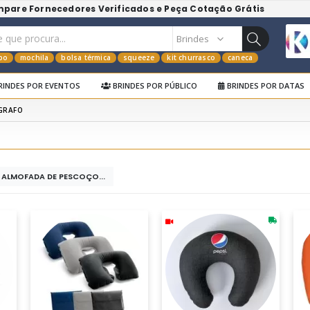
mpare Fornecedores Verificados e Peça Cotação Grátis
po
mochila
bolsa térmica
squeeze
kit churrasco
caneca
RINDES POR EVENTOS
BRINDES POR PÚBLICO
BRINDES POR DATAS
GRAFO
S ALMOFADA DE PESCOÇO...