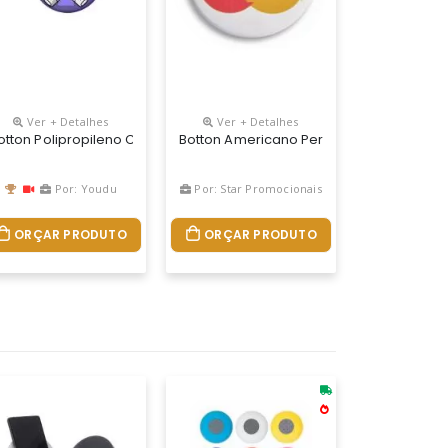
Ver + Detalhes
Ver + Detalhes
do, No Tamanho De 35mm, Em Metal Recoberto Com Acetato. É O Brind
otton Polipropileno Com Impressão Digital De Alta Resolução, Model
Botton Americano Personalizado
Por: Youdu
Por: Star Promocionais
ORÇAR PRODUTO
ORÇAR PRODUTO