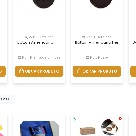
Ver + Detalhes
Ver + Detalhes
 35 Mm, Cor Diversas, Matéria Prima Metal
Botton Americano
Botton Americano Personaliza
B
Por: Plenitude Brindes
Por: Noato
O
ORÇAR PRODUTO
ORÇAR PRODUTO
 SOM...