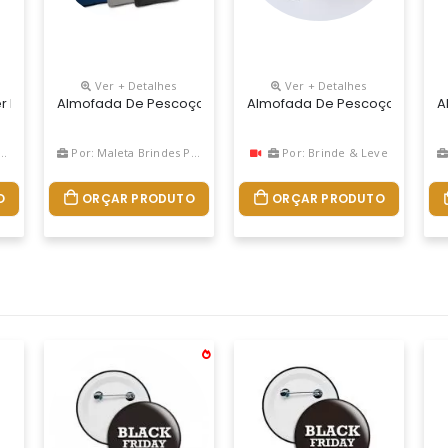
Ver + Detalhes
Ver + Detalhes
X 37 Cm, Material Oxford Em Preto Nas Costas, Enchimento Fibra De 
ter Impressão Em Sublimação Enchimento De Fibra Siliconada Acaba
Almofada De Pescoço Inflável Em Pvc Aveludado. Fornecida E
Almofada De Pescoço Personal
A
Por: Maleta Brindes Promocionais
Por: Brinde & Leve
O
ORÇAR PRODUTO
ORÇAR PRODUTO