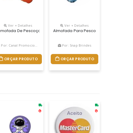
Ver + Detalhes
Ver + Detalhes
Silicone
mento Com Zíper Invisível E Botão Para Fechar. Embaladas Individ
m Bolsa. Vazio: 425 X 275 Mm | Bolsa: 175 X 115 Mm
izada, Descubra A Combinação Perfeita De Conforto E Estilo Com No
lmofada De Pescoço, Produzida Em Microfibra Com Enchimento Em Fi
Almofada Para Pescoço Com Frente 100% 
Por: Canal Promocional
Por: Snap Brindes
ORÇAR PRODUTO
ORÇAR PRODUTO