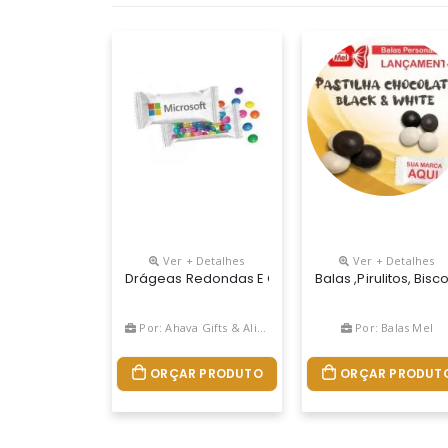
Ver + Detalhes
Ver + Detalhes
Drágeas Redondas E Coloridas Recheada Com Choc
Balas ,pirulitos, B
Por: Ahava Gifts & Alimentos Personalizados
Por: Balas Mel
ORÇAR PRODUTO
ORÇAR PRODUT