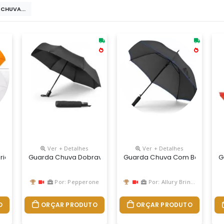
CHUVA...
Ver + Detalhes
Ver + Detalhes
l Em 3 Seções. Fornecido Em Bolsa. Ø960 Mm | 240 Mm | Bolsa: Ø40 
do Com Tecido De Nylon E Abertura Automática, Basta Acionar O Bot
Guarda Chuva Dobravel Promocional
Guarda Chuva Com Borda Col
G
Por: Pepperone
Por: Allury Brindes
O
ORÇAR PRODUTO
ORÇAR PRODUTO