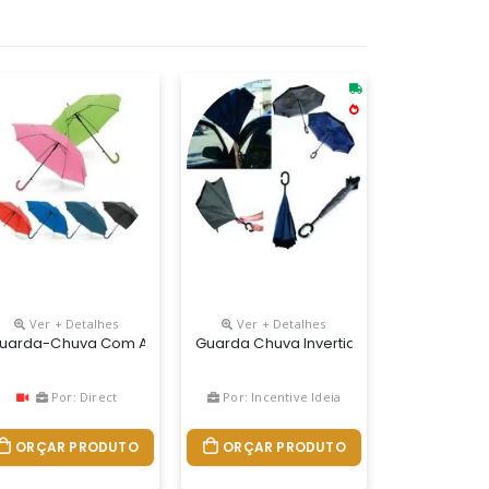
Ver + Detalhes
Ver + Detalhes
X 225 Mm
ão Inferior. Possui 8 Varetas Pretas De Aço, Pegador E Bico Super
orida
uarda-Chuva Com Abertura Automática
Guarda Chuva Invertido, Novidade, Ótim
Por: Direct
Por: Incentive Ideia
ORÇAR PRODUTO
ORÇAR PRODUTO