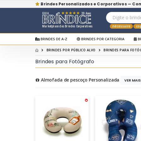
Brindes Personalizados e Corporativos — Co
GUIA
39 Anos
Marketplace dos Brindes Corporativos
nécessaire
co
BRINDES DE A-Z
BRINDES POR CATEGORIA
B
BRINDES POR PÚBLICO ALVO
BRINDES PARA FOTÓ
Brindes para Fotógrafo
Almofada de pescoço Personalizada
VER MAI