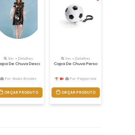
Ver + Detalhes
Ver + Detalhes
 M - G -gg Especial: G1 - G2 - G3 . Cor : Branco, Azul, Amarelo
lima Com O Nosso Kit Capa De Chuva E Guarda-Chuva. Feito Para Qu
apa De Chuva Descartavel Personalizada, Material Pead 30 Micras, 
Capa De Chuva Personalizada
Por: Noato Brindes
Por: Pepperone
ORÇAR PRODUTO
ORÇAR PRODUTO