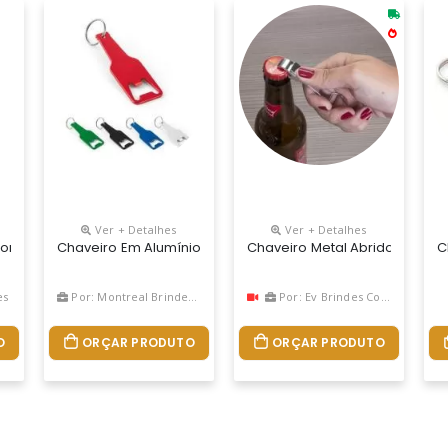
Ver + Detalhes
Ver + Detalhes
ha” Personalizado Com O Seu Logotipo
om Abridor De Garrafas E Argola De Ferro Niquelado. Altura: 1,3 
Chaveiro Em Alumínio Com Abridor De Garrafas. 30 X 89 X 
Chaveiro Metal Abridor Person
C
es
Por: Montreal Brindes Corporativos
Por: Ev Brindes Corporativo
O
ORÇAR PRODUTO
ORÇAR PRODUTO