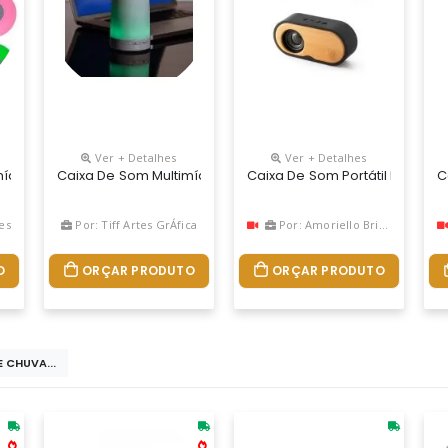
Ver + Detalhes
Ver + Detalhes
a Para Cartão Tf. Material Plástico Com Acabamento Em Bambu, Pos
mídia Com Acabamento Emborrachado À Prova Dágua E Ventosa Remov
Caixa De Som Multimídia Com Luzes, Suporte Para Celular E 
Caixa De Som Portátil Em Abs
C
es
Por: Tiff Artes GrÁfica
Por: Amoriello Brindes
O
ORÇAR PRODUTO
ORÇAR PRODUTO
 CHUVA...