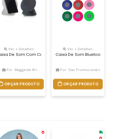
Ver + Detalhes
Ver + Detalhes
sui A Parte Inferior Com Detalhes Em Relevo De Algumas Funções: B
ível Para Fixação Em Superfícies Lisas. Possui Conexão Bluetoot
Porta Caneta. Material Plástico Resistente Na Cor Branca Fosca, Par
 Reciclado E Bambu. Com Potência De 3w E Transmissão Por Bluetoot
aixa De Som Com Carregador Wireless Personalizado
Caixa De Som Bluetooth A Prova D´água
Por: Maggenta Brindes
Por: Star Promocionais
ORÇAR PRODUTO
ORÇAR PRODUTO