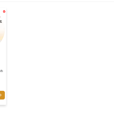
olate. Sabor: Chocolate. Cada Sachê Contém Aprox.: 10gr Embalage
iscoitos E Chocolates Promocionais Para Empresas,comercio O Melho
O