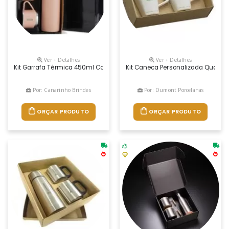
Ver + Detalhes
Ver + Detalhes
Kit Garrafa Térmica 450ml Com Duas Tampas Extras Que Podem Ser Ut
Kit Caneca Personalizada Quartie
Por: Canarinho Brindes
Por: Dumont Porcelanas
ORÇAR PRODUTO
ORÇAR PRODUTO