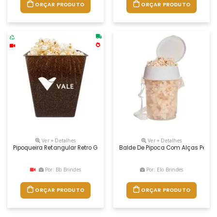
ORÇAR PRODUTO
ORÇAR PRODUTO
Ver + Detalhes
Ver + Detalhes
Pipoqueira Retangular Retro Green 2,6l Com Design Retrô . Feito Com A
Balde De Pipoca Com Alças Person
Por: Bb Brindes
Por: Elo Brindes
ORÇAR PRODUTO
ORÇAR PRODUTO