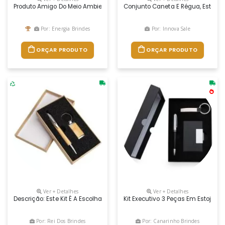
Produto Amigo Do Meio Ambiente, O Conjunto De Chaveiro E Caneta Pers
Conjunto Caneta E Régua, Estojo 
Por: Energia Brindes
Por: Innova Sale
ORÇAR PRODUTO
ORÇAR PRODUTO
Ver + Detalhes
Ver + Detalhes
Descrição: Este Kit É A Escolha Ideal Para Quem Aprecia Praticidade
Kit Executivo 3 Peças Em Estojo 
Por: Rei Dos Brindes
Por: Canarinho Brindes