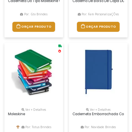
Caderneta Do Tipo Moleskine Com Folhas Pautadas E Não Pautadas. Per
Caderno De Bolso De Capa Dura Em 
Por: Gtx Brindes
Por: Fam PersonalizaÇÕes
ORÇAR PRODUTO
ORÇAR PRODUTO
Ver + Detalhes
Ver + Detalhes
Moleskine
Caderneta Emborrachada Com Porta
Por: Totus Brindes
Por: Novidade Brindes